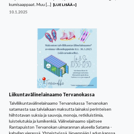
kumisaappaat. Muu […]
[LUE LISÄÄ »]
10.1.2025
Liikuntavälinelainaamo Tervanokassa
Talviliikuntavälinelainaamo Tervanokassa Tervanokan
satamasta saa talviaikaan maksutta lainaksi perinteisen
hiihtotavan suksia ja sauvoja, monoja, retkiluistimia,
luistelutukia ja lumikenkiä. Välinelainaamo sijaitsee
Rantapuiston Tervanokan uimarannan alueella Satama -
kahvilan vieressä. Yhteistyössä Järvenpään Ladun kanssa