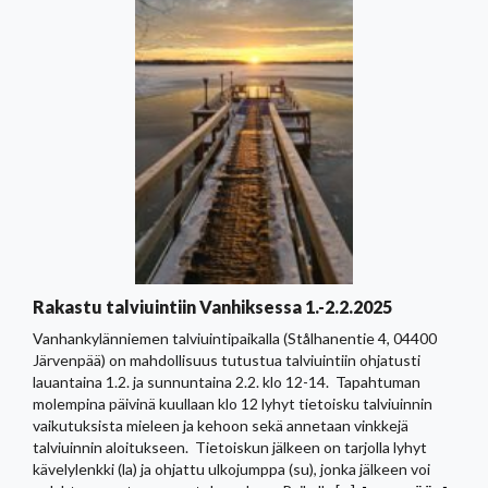
Rakastu talviuintiin Vanhiksessa 1.-2.2.2025
Vanhankylänniemen talviuintipaikalla (Stålhanentie 4, 04400
Järvenpää) on mahdollisuus tutustua talviuintiin ohjatusti
lauantaina 1.2. ja sunnuntaina 2.2. klo 12-14. Tapahtuman
molempina päivinä kuullaan klo 12 lyhyt tietoisku talviuinnin
vaikutuksista mieleen ja kehoon sekä annetaan vinkkejä
talviuinnin aloitukseen. Tietoiskun jälkeen on tarjolla lyhyt
kävelylenkki (la) ja ohjattu ulkojumppa (su), jonka jälkeen voi