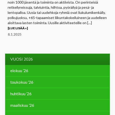
noin 1000 jäsentä ja toiminta on aktiivista. On perinteisiä
retkeilyreissuja, talviuintia, hiihtoa, pyöräilyä ja pesä- ja
lentopalloa. Uusia tai uudehkoja ryhmiä ovat liukulumikenkäily,
polkujuoksu, +65-tapaamiset liikuntakokeiluineen ja uudelleen
aloittava lasten toiminta. Uusille aktiviteeteille on […]
[LUE LISÄÄ »]
8.1.2025
VUOSI 2026
elokuu ’26
toukokuu ’26
huhtikuu ’26
maaliskuu ’26