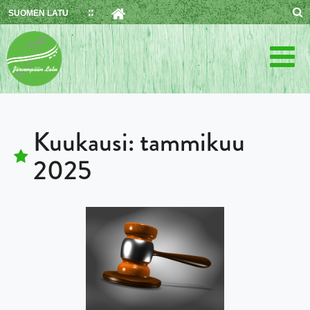
Skip
SUOMEN LATU
to
content
Kuukausi:
tammikuu
2025