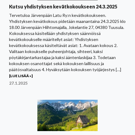
Kutsu yhdistyksen kevätkokoukseen 24.3.2025
Tervetuloa Järvenpään Latu Ry:n kevätkokoukseen.
Yhdistyksen kevätkokous pidetään maanantaina 24.3.2025 klo
18.00 Järvenpään Hiihtomajalla, Jokelantie 27, 04380 Tuusula.
Kokouksessa käsitellään yhdistyksen säännöissä
kevätkokoukselle määritellyt asiat: Yhdistyksen
kevätkokouksessa käsiteltävät asiat: 1. Avataan kokous 2.
Valitaan kokoukselle puheenjohtaja, sihteeri, kaksi
pöytäkirjantarkastajaa ja kaksi ääntenlaskijaa 3. Todetaan
kokouksen osanottajat sekä kokouksen laillisuus ja
päätösvaltaisuus 4. Hyväksytään kokouksen työjärjestys […]
[LUE LISÄÄ »]
27.1.2025