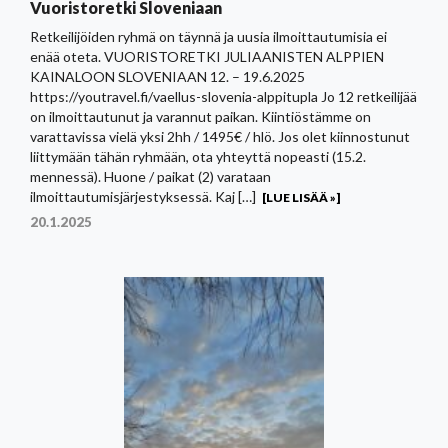
Vuoristoretki Sloveniaan
Retkeilijöiden ryhmä on täynnä ja uusia ilmoittautumisia ei
enää oteta. VUORISTORETKI JULIAANISTEN ALPPIEN
KAINALOON SLOVENIAAN 12. – 19.6.2025
https://youtravel.fi/vaellus-slovenia-alppitupla Jo 12 retkeilijää
on ilmoittautunut ja varannut paikan. Kiintiöstämme on
varattavissa vielä yksi 2hh / 1495€ / hlö. Jos olet kiinnostunut
liittymään tähän ryhmään, ota yhteyttä nopeasti (15.2.
mennessä). Huone / paikat (2) varataan
ilmoittautumisjärjestyksessä. Kaj […]
[LUE LISÄÄ »]
20.1.2025