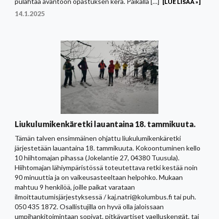
pulahtaa avantoon opastuksen kera. Paikalla […]
[LUE LISÄÄ »]
14.1.2025
Liukulumikenkäretki lauantaina 18. tammikuuta.
Tämän talven ensimmäinen ohjattu liukulumikenkäretki
järjestetään lauantaina 18. tammikuuta. Kokoontuminen kello
10 hiihtomajan pihassa (Jokelantie 27, 04380 Tuusula).
Hiihtomajan lähiympäristössä toteutettava retki kestää noin
90 minuuttia ja on vaikeusasteeltaan helpohko. Mukaan
mahtuu 9 henkilöä, joille paikat varataan
ilmoittautumisjärjestyksessä / kaj.natri@kolumbus.fi tai puh.
050 435 1872. Osallistujilla on hyvä olla jaloissaan
umpihankitoimintaan sopivat, pitkävartiset vaelluskengät, tai