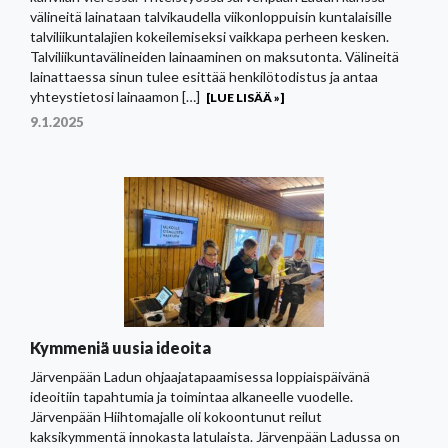
välineitä lainataan talvikaudella viikonloppuisin kuntalaisille
talviliikuntalajien kokeilemiseksi vaikkapa perheen kesken.
Talviliikuntavälineiden lainaaminen on maksutonta. Välineitä
lainattaessa sinun tulee esittää henkilötodistus ja antaa
yhteystietosi lainaamon […]
[LUE LISÄÄ »]
9.1.2025
Kymmeniä uusia ideoita
Järvenpään Ladun ohjaajatapaamisessa loppiaispäivänä
ideoitiin tapahtumia ja toimintaa alkaneelle vuodelle.
Järvenpään Hiihtomajalle oli kokoontunut reilut
kaksikymmentä innokasta latulaista. Järvenpään Ladussa on