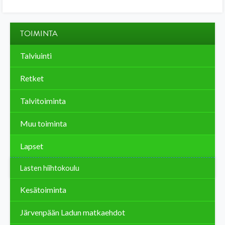
TOIMINTA
Talviuinti
Retket
Talvitoiminta
Muu toiminta
Lapset
Lasten hiihtokoulu
Kesätoiminta
Järvenpään Ladun matkaehdot