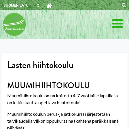
Skip
SUOMEN LATU
to
content
Lasten hiihtokoulu
MUUMIHIIHTOKOULU
Muumihiihtokoulu on tarkoitettu 4-7 vuotiaille lapsille ja
on leikin kautta opettava hiihtokoulu!
Muumihiihtokoulun perus-ja jatkokurssi järjestetään
talvikaudella viikonloppukurssina (kahtena peräkkäisenä
päivänä).