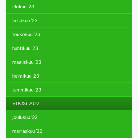
elokuu ’23
kesäkuu ’23
toukokuu ’23
huhtikuu ’23
maaliskuu ’23
helmikuu ’23
tammikuu ’23
VUOSI 2022
joulukuu ’22
marraskuu ’22