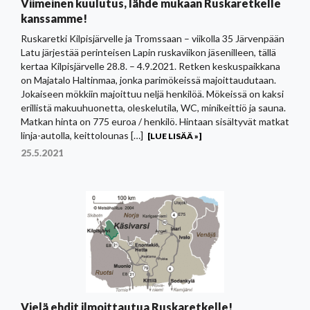
Viimeinen kuulutus, lähde mukaan Ruskaretkelle
kanssamme!
Ruskaretki Kilpisjärvelle ja Tromssaan – viikolla 35 Järvenpään
Latu järjestää perinteisen Lapin ruskaviikon jäsenilleen, tällä
kertaa Kilpisjärvelle 28.8. – 4.9.2021. Retken keskuspaikkana
on Majatalo Haltinmaa, jonka parimökeissä majoittaudutaan.
Jokaiseen mökkiin majoittuu neljä henkilöä. Mökeissä on kaksi
erillistä makuuhuonetta, oleskelutila, WC, minikeittiö ja sauna.
Matkan hinta on 775 euroa / henkilö. Hintaan sisältyvät matkat
linja-autolla, keittolounas […]
[LUE LISÄÄ »]
25.5.2021
Vielä ehdit ilmoittautua Ruskaretkelle!