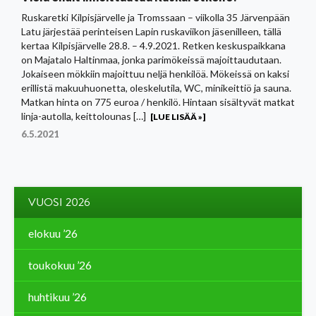
Ruskaretki Kilpisjärvelle ja Tromssaan – viikolla 35 Järvenpään
Latu järjestää perinteisen Lapin ruskaviikon jäsenilleen, tällä
kertaa Kilpisjärvelle 28.8. – 4.9.2021. Retken keskuspaikkana
on Majatalo Haltinmaa, jonka parimökeissä majoittaudutaan.
Jokaiseen mökkiin majoittuu neljä henkilöä. Mökeissä on kaksi
erillistä makuuhuonetta, oleskelutila, WC, minikeittiö ja sauna.
Matkan hinta on 775 euroa / henkilö. Hintaan sisältyvät matkat
linja-autolla, keittolounas […]
[LUE LISÄÄ »]
6.5.2021
VUOSI 2026
elokuu ’26
toukokuu ’26
huhtikuu ’26