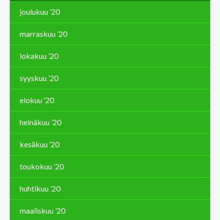
joulukuu ’20
marraskuu ’20
lokakuu ’20
syyskuu ’20
elokuu ’20
heinäkuu ’20
kesäkuu ’20
toukokuu ’20
huhtikuu ’20
maaliskuu ’20