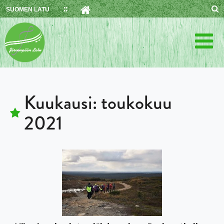
Skip
SUOMEN LATU
to
content
Kuukausi:
toukokuu
2021