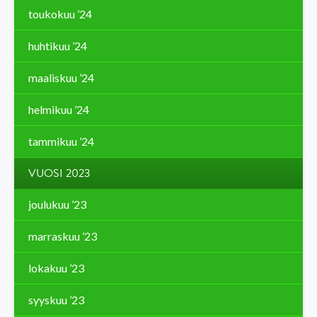
toukokuu ’24
huhtikuu ’24
maaliskuu ’24
helmikuu ’24
tammikuu ’24
VUOSI 2023
joulukuu ’23
marraskuu ’23
lokakuu ’23
syyskuu ’23