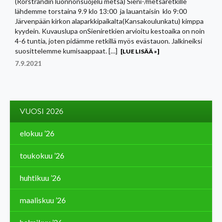
(Rörstrandin luonnonsuojelu metsä) Sieni-/metsäretkille
lähdemme torstaina 9.9 klo 13:00 ja lauantaisin klo 9:00
Järvenpään kirkon alaparkkipaikalta(Kansakoulunkatu) kimppa
kyydein. Kuvauslupa onSieniretkien arvioitu kestoaika on noin
4-6 tuntia, joten pidämme retkillä myös evästauon. Jalkineiksi
suosittelemme kumisaappaat. […]
[LUE LISÄÄ »]
7.9.2021
VUOSI 2026
elokuu ’26
toukokuu ’26
huhtikuu ’26
maaliskuu ’26