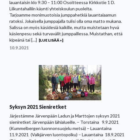
lauantaisin klo 9:30 – 11:00 Osoitteessa Kirkkotie 1 D.
Liikuntahalliin käynti yhteiskoulun puolelta.
Tarjoamme monimuotoisia jumppahetkiä lauantaiaamun
ratoksi. Jokaisella jumppajalla tulisi olla oma matto mukana.
Salissa on myös käsidesiä kaikille, mutta muistetaan hyvä
käsienpesu sekä turvavälit jumppaillessa. Muistathan, että
kipeänä tai […]
[LUE LISÄÄ »]
10.9.2021
Syksyn 2021 Sieniretket
Järjestämme Järvenpään Ladun ja Marttojen syksyn 2021
sieniretket Järvenpään lähialueille. – Torstaina 9.9.2021
(Kummelbergen luonnonsuojelu metsä) – Lauantaina
11.9.2021 (Valkjärven luontopolku) – Lauantaina 18.9.2021