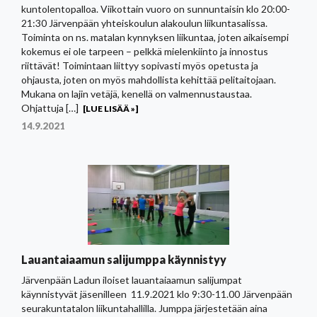
kuntolentopalloa. Viikottain vuoro on sunnuntaisin klo 20:00-
21:30 Järvenpään yhteiskoulun alakoulun liikuntasalissa.
Toiminta on ns. matalan kynnyksen liikuntaa, joten aikaisempi
kokemus ei ole tarpeen – pelkkä mielenkiinto ja innostus
riittävät! Toimintaan liittyy sopivasti myös opetusta ja
ohjausta, joten on myös mahdollista kehittää pelitaitojaan.
Mukana on lajin vetäjä, kenellä on valmennustaustaa.
Ohjattuja […]
[LUE LISÄÄ »]
14.9.2021
Lauantaiaamun salijumppa käynnistyy
Järvenpään Ladun iloiset lauantaiaamun salijumpat
käynnistyvät jäsenilleen 11.9.2021 klo 9:30-11.00 Järvenpään
seurakuntatalon liikuntahallilla. Jumppa järjestetään aina