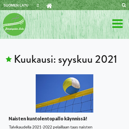
Skip
SUOMEN LATU
to
content
Kuukausi:
syyskuu 2021
Naisten kuntolentopallo käynnissä!
Talvikaudella 2021-2022 pelaillaan taas naisten