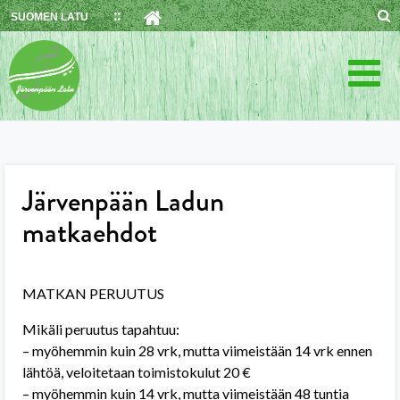
Skip
SUOMEN LATU
to
content
Järvenpään Ladun
matkaehdot
MATKAN PERUUTUS
Mikäli peruutus tapahtuu:
– myöhemmin kuin 28 vrk, mutta viimeistään 14 vrk ennen
lähtöä, veloitetaan toimistokulut 20 €
– myöhemmin kuin 14 vrk, mutta viimeistään 48 tuntia