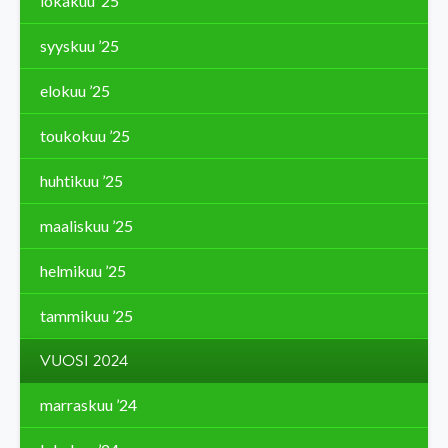
lokakuu ’25
syyskuu ’25
elokuu ’25
toukokuu ’25
huhtikuu ’25
maaliskuu ’25
helmikuu ’25
tammikuu ’25
VUOSI 2024
marraskuu ’24