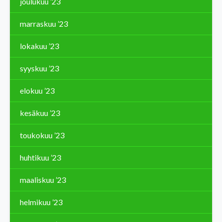
joulukuu ’23
marraskuu ’23
lokakuu ’23
syyskuu ’23
elokuu ’23
kesäkuu ’23
toukokuu ’23
huhtikuu ’23
maaliskuu ’23
helmikuu ’23