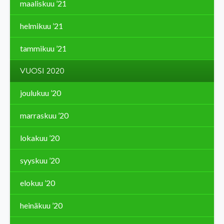
maaliskuu ’21
helmikuu ’21
tammikuu ’21
VUOSI 2020
joulukuu ’20
marraskuu ’20
lokakuu ’20
syyskuu ’20
elokuu ’20
heinäkuu ’20