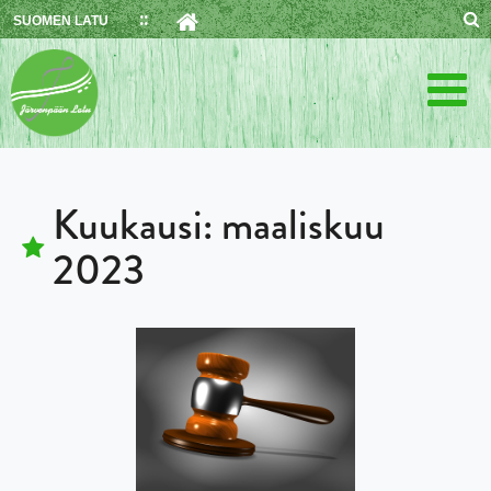
Skip
SUOMEN LATU
to
content
Kuukausi:
maaliskuu
2023