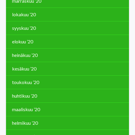
marraskuu ’20
lokakuu ’20
syyskuu ’20
elokuu ’20
heinäkuu ’20
kesäkuu ’20
toukokuu ’20
huhtikuu ’20
maaliskuu ’20
helmikuu ’20