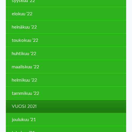
syyskuu ’22
elokuu ’22
heinäkuu ’22
toukokuu ’22
huhtikuu ’22
maaliskuu ’22
helmikuu ’22
tammikuu ’22
VUOSI 2021
joulukuu ’21