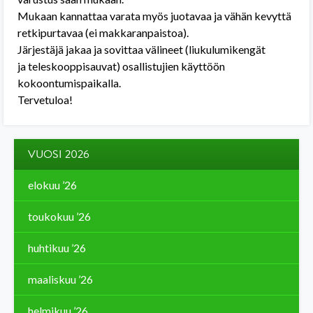
Mukaan kannattaa varata myös juotavaa ja vähän kevyttä
retkipurtavaa (ei makkaranpaistoa).
Järjestäjä jakaa ja sovittaa välineet (liukulumikengät
ja teleskooppisauvat) osallistujien käyttöön
kokoontumispaikalla.
Tervetuloa!
VUOSI 2026
elokuu ’26
toukokuu ’26
huhtikuu ’26
maaliskuu ’26
helmikuu ’26