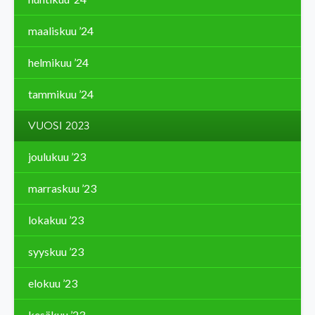
maaliskuu ’24
helmikuu ’24
tammikuu ’24
VUOSI 2023
joulukuu ’23
marraskuu ’23
lokakuu ’23
syyskuu ’23
elokuu ’23
kesäkuu ’23