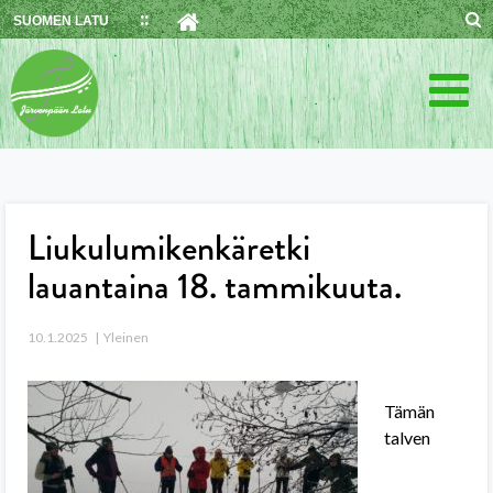
Skip
SUOMEN LATU
to
content
Liukulumikenkäretki
lauantaina 18. tammikuuta.
10.1.2025
Yleinen
Tämän
talven