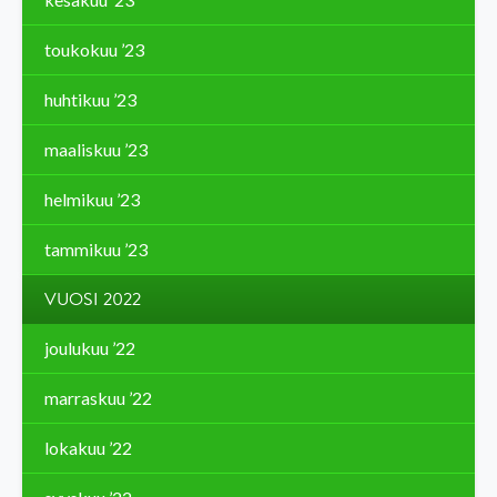
toukokuu ’23
huhtikuu ’23
maaliskuu ’23
helmikuu ’23
tammikuu ’23
VUOSI 2022
joulukuu ’22
marraskuu ’22
lokakuu ’22