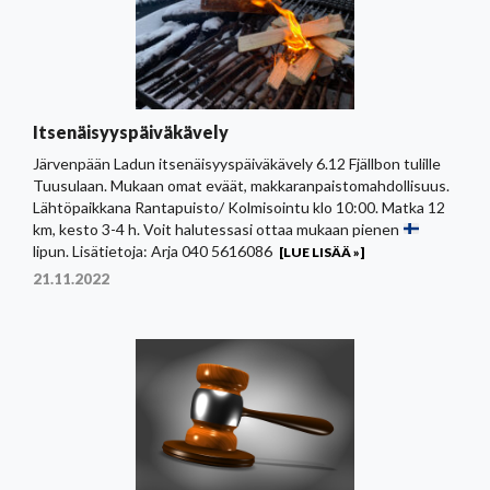
Itsenäisyyspäiväkävely
Järvenpään Ladun itsenäisyyspäiväkävely 6.12 Fjällbon tulille
Tuusulaan. Mukaan omat eväät, makkaranpaistomahdollisuus.
Lähtöpaikkana Rantapuisto/ Kolmisointu klo 10:00. Matka 12
km, kesto 3-4 h. Voit halutessasi ottaa mukaan pienen
lipun. Lisätietoja: Arja 040 5616086
[LUE LISÄÄ »]
21.11.2022