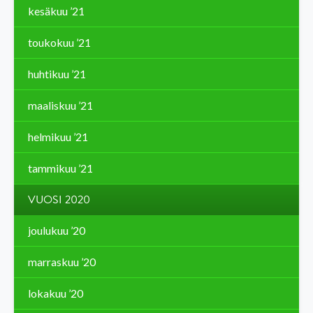
kesäkuu ’21
toukokuu ’21
huhtikuu ’21
maaliskuu ’21
helmikuu ’21
tammikuu ’21
VUOSI 2020
joulukuu ’20
marraskuu ’20
lokakuu ’20