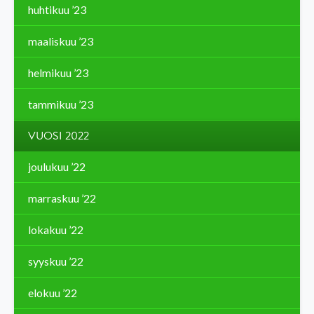
huhtikuu ’23
maaliskuu ’23
helmikuu ’23
tammikuu ’23
VUOSI 2022
joulukuu ’22
marraskuu ’22
lokakuu ’22
syyskuu ’22
elokuu ’22