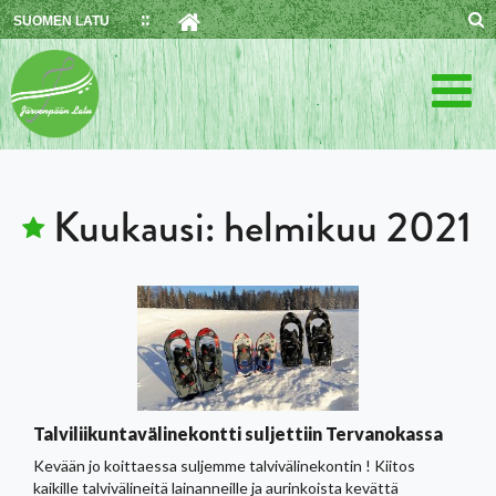
Skip
SUOMEN LATU
to
content
Kuukausi:
helmikuu 2021
Talviliikuntavälinekontti suljettiin Tervanokassa
Kevään jo koittaessa suljemme talvivälinekontin ! Kiitos
kaikille talvivälineitä lainanneille ja aurinkoista kevättä