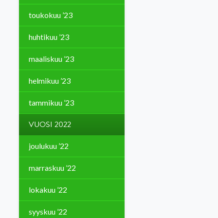
toukokuu ’23
huhtikuu ’23
maaliskuu ’23
helmikuu ’23
tammikuu ’23
VUOSI 2022
joulukuu ’22
marraskuu ’22
lokakuu ’22
syyskuu ’22