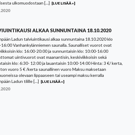
isesta ulkomuodostaan […]
[LUE LISÄÄ »]
.2020
VIUINTIKAUSI ALKAA SUNNUNTAINA 18.10.2020
npään Ladun talviuintikausi alkaa sunnuntaina 18.10.2020 klo
-16:00 Vanhankylänniemen saunalla. Saunalliset vuorot ovat
viikkoisin klo: 16:00-20:00 ja sunnuntaisin klo: 10:00-16:00
ttomat uintivuorot ovat maanantisin, keskiviikkoisin sekä
taisin klo: 6:30- 12:00 ja lauantaisin 10:00-14:00 Hinta: 3 €/ kerta,
ton vuoro 5 € /kerta saunallinen vuoro Maksu maksetaan
uoneissa olevaan lippaaseen tai useampi maksu kerralla
pään Ladun tilille […]
[LUE LISÄÄ »]
.2020