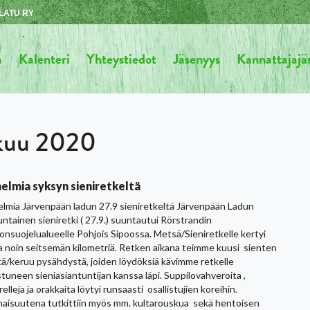
LATU RY
a
Kalenteri
Yhteystiedot
Jäsenyys
Kannattajaj
kuu 2020
elmia syksyn sieniretkeltä
lmia Järvenpään ladun 27.9 sieniretkeltä Järvenpään Ladun
ntainen sieniretki ( 27.9.) suuntautui Rörstrandin
onsuojelualueelle Pohjois Sipoossa. Metsä/Sieniretkelle kertyi
a noin seitsemän kilometriä. Retken aikana teimme kuusi sienten
tä/keruu pysähdystä, joiden löydöksiä kävimme retkelle
istuneen sieniasiantuntijan kanssa läpi. Suppilovahveroita ,
elleja ja orakkaita löytyi runsaasti osallistujien koreihin.
naisuutena tutkittiin myös mm. kultarouskua sekä hentoisen