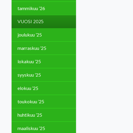
tammikuu ’26
VUOSI 2025
joulukuu ’25
marraskuu ’25
lokakuu ’25
syyskuu ’25
elokuu ’25
toukokuu ’25
huhtikuu ’25
maaliskuu ’25