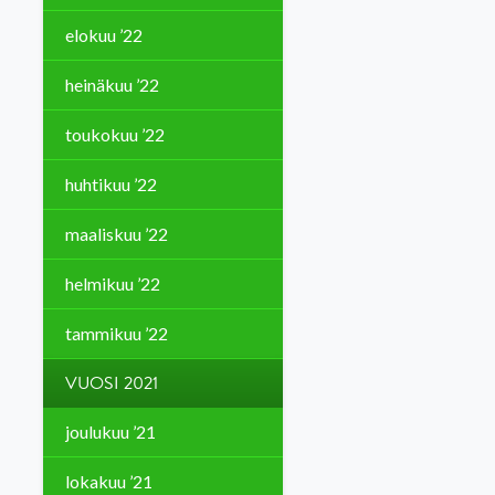
elokuu ’22
heinäkuu ’22
toukokuu ’22
huhtikuu ’22
maaliskuu ’22
helmikuu ’22
tammikuu ’22
VUOSI 2021
joulukuu ’21
lokakuu ’21