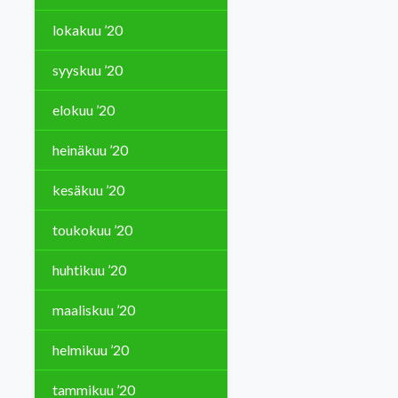
lokakuu ’20
syyskuu ’20
elokuu ’20
heinäkuu ’20
kesäkuu ’20
toukokuu ’20
huhtikuu ’20
maaliskuu ’20
helmikuu ’20
tammikuu ’20