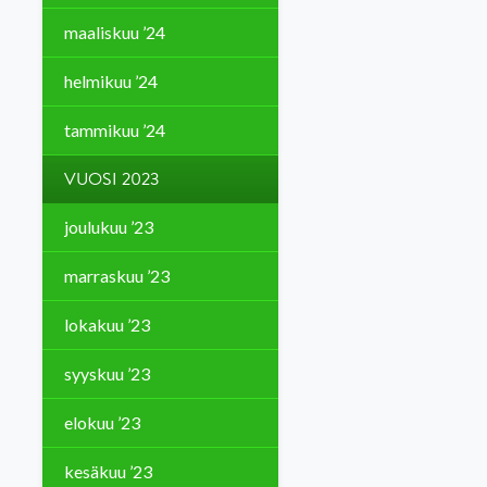
maaliskuu ’24
helmikuu ’24
tammikuu ’24
VUOSI 2023
joulukuu ’23
marraskuu ’23
lokakuu ’23
syyskuu ’23
elokuu ’23
kesäkuu ’23