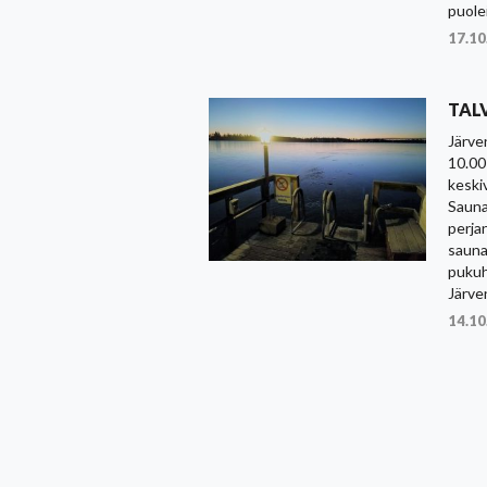
puole
17.10
TAL
Järve
10.00
keski
Sauna
perjan
sauna
pukuh
Järven
14.10