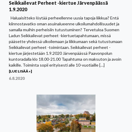
Seikkailevat Perheet -kiertue Järvenpäässä
1.9.2020
Haluaisitteko löytää perheellenne uusia tapoja liikkua? Entä
kiinnostavatko oman asuinalueenne ulkoilumahdollisuudet ja
samalla muihin perheisiin tutustuminen? Tervetuloa Suomen
Ladun Seikkailevat perheet -kiertuetapahtumaan, missä
pääsette yhdessä ulkoilemaan ja liikkumaan sekä tutustumaan
Seikkailevat perheet -toimintaan. Seikkailevat perheet -
kiertue järjestetään 1.9.2020 Järvenpäässä Paavonpolun
kuntoradalla klo 18.00-21.00 Tapahtuma on maksuton ja avoin
kaikille. Toiminta sopii erityisesti alle 10-vuotiaille […]
[LUE LISÄÄ »]
6.8.2020