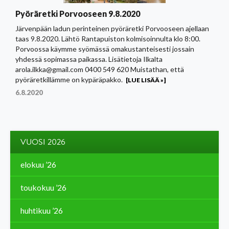
Pyöräretki Porvooseen 9.8.2020
Järvenpään ladun perinteinen pyöräretki Porvooseen ajellaan
taas 9.8.2020. Lähtö Rantapuiston kolmisoinnulta klo 8:00.
Porvoossa käymme syömässä omakustanteisesti jossain
yhdessä sopimassa paikassa. Lisätietoja Ilkalta
arola.ilkka@gmail.com 0400 549 620 Muistathan, että
pyöräretkillämme on kypäräpakko.
[LUE LISÄÄ »]
6.8.2020
VUOSI 2026
elokuu ’26
toukokuu ’26
huhtikuu ’26