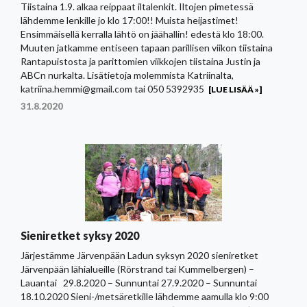
Tiistaina 1.9. alkaa reippaat iltalenkit. Iltojen pimetessä
lähdemme lenkille jo klo 17:00!! Muista heijastimet!
Ensimmäisellä kerralla lähtö on jäähallin! edestä klo 18:00.
Muuten jatkamme entiseen tapaan parillisen viikon tiistaina
Rantapuistosta ja parittomien viikkojen tiistaina Justin ja
ABCn nurkalta. Lisätietoja molemmista Katriinalta,
katriina.hemmi@gmail.com tai 050 5392935
[LUE LISÄÄ »]
31.8.2020
Sieniretket syksy 2020
Järjestämme Järvenpään Ladun syksyn 2020 sieniretket
Järvenpään lähialueille (Rörstrand tai Kummelbergen) –
Lauantai 29.8.2020 – Sunnuntai 27.9.2020 – Sunnuntai
18.10.2020 Sieni-/metsäretkille lähdemme aamulla klo 9:00