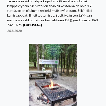
Järvenpään kirkon alaparkkipaikalta (Kansakoulunkatu)
kimppakyydein. Sieniretkien arvioitu kestoaika on noin 4-6
tuntia, joten pidämme retkellä myös evästauon. Jalkineiksi
kumisaappaat. Ilmoittautumiset: Edeltävään torstai-iltaan
mennessä sähköpostitse timolehtinen351@gmail.com tai 040
732 0469.
[LUE LISÄÄ »]
26.8.2020