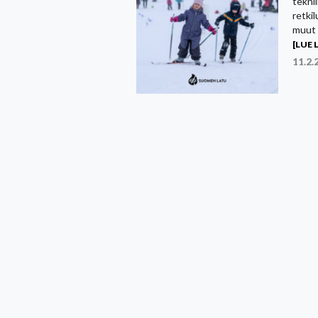
tekni
retkil
muut s
[LUE L
11.2.