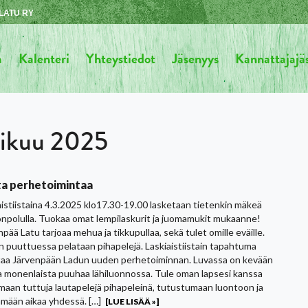
LATU RY
a
Kalenteri
Yhteystiedot
Jäsenyys
Kannattajaj
ikuu 2025
a perhetoimintaa
aistiistaina 4.3.2025 klo17.30-19.00 lasketaan tietenkin mäkeä
npolulla. Tuokaa omat lempilaskurit ja juomamukit mukaanne!
pää Latu tarjoaa mehua ja tikkupullaa, sekä tulet omille eväille.
 puuttuessa pelataan pihapelejä. Laskiaistiistain tapahtuma
taa Järvenpään Ladun uuden perhetoiminnan. Luvassa on kevään
a monenlaista puuhaa lähiluonnossa. Tule oman lapsesi kanssa
maan tuttuja lautapelejä pihapeleinä, tutustumaan luontoon ja
ämään aikaa yhdessä. […]
[LUE LISÄÄ »]