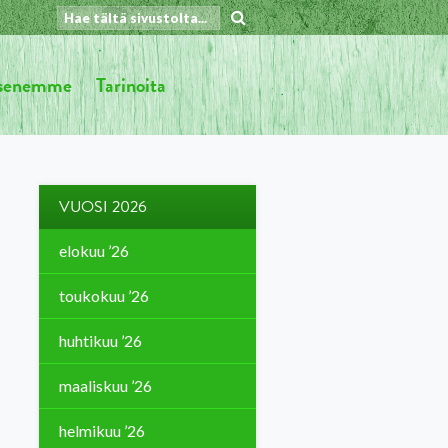
äsenemme
Tarinoita
VUOSI 2026
elokuu ’26
toukokuu ’26
huhtikuu ’26
maaliskuu ’26
helmikuu ’26