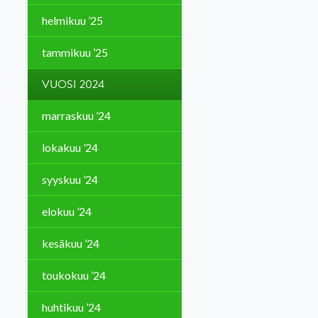
helmikuu ’25
tammikuu ’25
VUOSI 2024
marraskuu ’24
lokakuu ’24
syyskuu ’24
elokuu ’24
kesäkuu ’24
toukokuu ’24
huhtikuu ’24