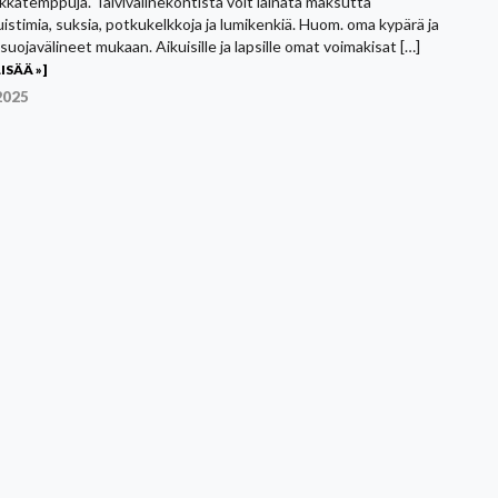
ikkatemppuja. Talvivälinekontista voit lainata maksutta
uistimia, suksia, potkukelkkoja ja lumikenkiä. Huom. oma kypärä ja
uojavälineet mukaan. Aikuisille ja lapsille omat voimakisat […]
ISÄÄ »]
2025