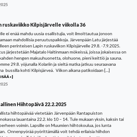
2025
 ruskaviikko Kilpisjärvelle viikolla 36
lle ei enää mahdu uusia osallistujia, voit ilmoittautua jonoon
amaan mahdollisia peruutuspaikkoja. Järvenpään Latu järjestää
lleen perinteisen Lapin ruskaviikon Kilpisjärvelle 29.8. -7.9.2025.
tus järjestetään Majatalo Haltinmaan mökeissä, joissa jokaisessa on
 kahden hengen makuuhuonetta, olohuone, pieni keittiö ja sauna.
mme 29.8. yöjunalla Kolariin ja sieltä matka jatkuu seuraavana
a bussilla kohti Kilpisjärveä. Viikon aikana patikoidaan […]
ISÄÄ »]
2025
allinen Hiihtopäivä 22.2.2025
llista hiihtopäivää vietetään Järvenpään Rantapuiston
nokassa lauantaina 22.2. klo 10 – 14. Tule mukaan yksin, kaksin tai
perheen voimin. Lapsille on Muumien hiihtokoulua, jos lunta
an. Onnenpyörää pyörittämällä voit tehdä erilaisia hiihdon