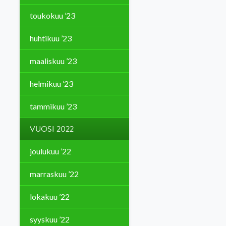
toukokuu ’23
huhtikuu ’23
maaliskuu ’23
helmikuu ’23
tammikuu ’23
VUOSI 2022
joulukuu ’22
marraskuu ’22
lokakuu ’22
syyskuu ’22