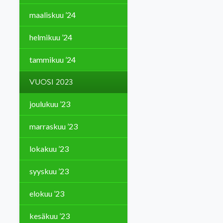
maaliskuu ’24
helmikuu ’24
tammikuu ’24
VUOSI 2023
joulukuu ’23
marraskuu ’23
lokakuu ’23
syyskuu ’23
elokuu ’23
kesäkuu ’23