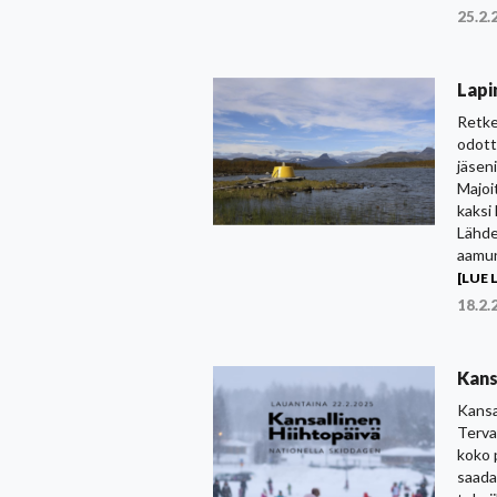
25.2.
Lapin
Retke
odott
jäseni
Majoi
kaksi
Lähde
aamun
[LUE L
18.2.
Kans
Kansa
Terva
koko 
saada