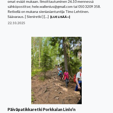
omat eväät mukaan. Ilmoittautuminen 26.10 mennessä
sähköpostitse; hele.wallenius@gmail.com tai 050 3209 358.
Retkellä on mukana sieniasiantuntija Timo Lehtinen.
Säävaraus. [ Sieniretki ] […]
[LUE LISÄÄ »]
22.10.2025
Päiväpatikkaretki Porkkalan Linlo’n