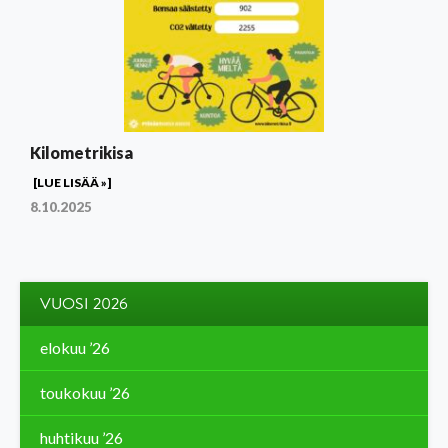
Kilometrikisa
[LUE LISÄÄ »]
8.10.2025
VUOSI 2026
elokuu ’26
toukokuu ’26
huhtikuu ’26