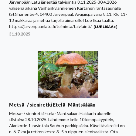
Järvenpään Latu järjestää talviuintia 8.11.2025-30.4.2026
välisenä aikana Vanhankylänniemen Kartanon rantasaunalla
(Stålhanentie 4, 04400 Järvenpää). Avajaispäivänä 8.11. Klo 11-
13 makkaraa ja mehua tarjolla uimareille! Lue lisää täältä:
https://jarvenpaanlatu.fi/toiminta/talviuinti/
[LUE LISÄÄ »]
31.10.2025
Metsä- / sieniretki Etelä- Mäntsälään
Metsä- / sieniretki Etelä- Mäntsälään Hakkarin alueelle
tiistaina 28.10.2025. Lähdemme kello 10 kimppakyydein,
Alankotie 1, ravintola Sauhun parkkipaikka. Käveltävä reitti on
n. 6-7 km ja retken kesto 3- 5 h riippuen sienisaaliista. Ota