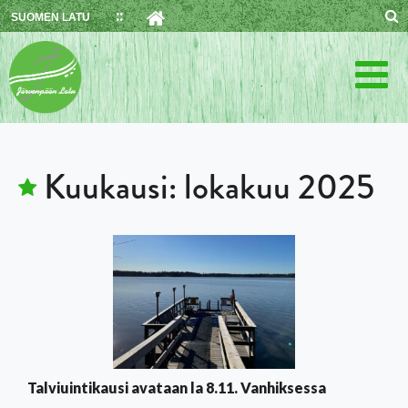
Skip
SUOMEN LATU
to
content
Kuukausi:
lokakuu 2025
Talviuintikausi avataan la 8.11. Vanhiksessa