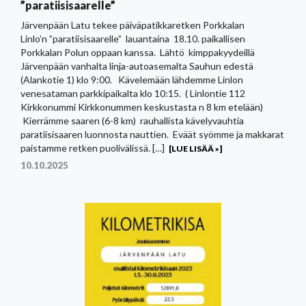
”paratiisisaarelle”
Järvenpään Latu tekee päiväpatikkaretken Porkkalan
Linlo’n ”paratiisisaarelle” lauantaina 18.10. paikallisen
Porkkalan Polun oppaan kanssa. Lähtö kimppakyydeillä
Järvenpään vanhalta linja-autoasemalta Sauhun edestä
(Alankotie 1) klo 9:00. Kävelemään lähdemme Linlon
venesataman parkkipaikalta klo 10:15. ( Linlontie 112
Kirkkonummi Kirkkonummen keskustasta n 8 km etelään)
Kierrämme saaren (6-8 km) rauhallista kävelyvauhtia
paratiisisaaren luonnosta nauttien. Eväät syömme ja makkarat
paistamme retken puolivälissä. […]
[LUE LISÄÄ »]
10.10.2025