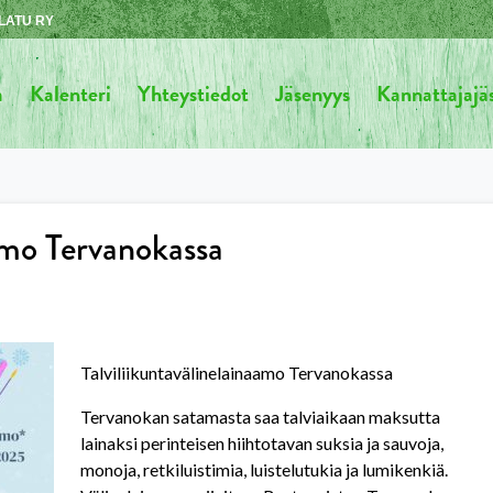
LATU RY
a
Kalenteri
Yhteystiedot
Jäsenyys
Kannattajaj
amo Tervanokassa
Talviliikuntavälinelainaamo Tervanokassa
Tervanokan satamasta saa talviaikaan maksutta
lainaksi perinteisen hiihtotavan suksia ja sauvoja,
monoja, retkiluistimia, luistelutukia ja lumikenkiä.