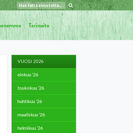
äsenemme
Tarinoita
VUOSI 2026
elokuu ’26
toukokuu ’26
huhtikuu ’26
maaliskuu ’26
helmikuu ’26