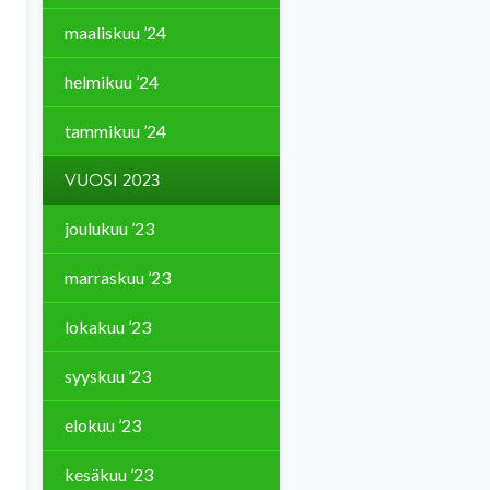
maaliskuu ’24
helmikuu ’24
tammikuu ’24
VUOSI 2023
joulukuu ’23
marraskuu ’23
lokakuu ’23
syyskuu ’23
elokuu ’23
kesäkuu ’23