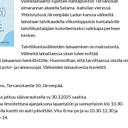
Välinelainaamo sijaitsee Rantapuiston Tervanokan
uimarannan alueella Satama -kahvilan vieressä.
Yhteistyössä Järvenpään Ladun kanssa välineitä
lainataan talvikaudella viikonloppuisin kuntalaisille
talviliikuntalajien kokeilemiseksi vaikkapa perheen
kesken.
Talviliikuntavälineiden lainaaminen on maksutonta.
Välineitä lainattaessa sinun tulee esittää
i lainaamon henkilöstölle. Huomioithan, että tarvittaessa sinulla on
polvi- ja rannesuojat. Välineiden lainauksesta huolehtii
mo, Tervanokantie 10, Järvenpää.
ja jatkuu säävarauksella su 30.3.2025 saakka.
a ilmoitettuna ajanjaksona lauantaisin ja sunnuntaisin klo 10.30-
la kontti on auki päivittäin. Vko 8 ma-pe ja su 10.30-12.30 ja
0-14.