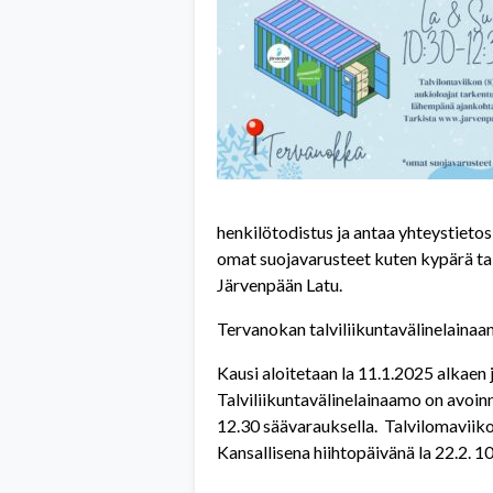
henkilötodistus ja antaa yhteystietos
omat suojavarusteet kuten kypärä tai 
Järvenpään Latu.
Tervanokan talviliikuntavälinelainaa
Kausi aloitetaan la 11.1.2025 alkaen 
Talviliikuntavälinelainaamo on avoinn
12.30 säävarauksella. Talvilomaviikol
Kansallisena hiihtopäivänä la 22.2. 1