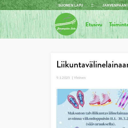
Skip
SUOMEN LATU
JÄRVENPÄÄN 
to
content
Etusivu
Toimint
Liikuntavälinelaina
9.1.2025
Yleinen