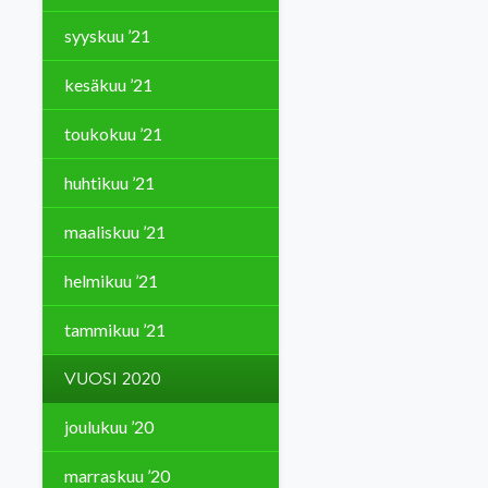
syyskuu ’21
kesäkuu ’21
toukokuu ’21
huhtikuu ’21
maaliskuu ’21
helmikuu ’21
tammikuu ’21
VUOSI 2020
joulukuu ’20
marraskuu ’20