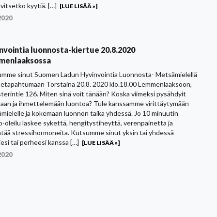
rvitsetko kyytiä. […]
[LUE LISÄÄ »]
2020
nvointia luonnosta-kiertue 20.8.2020
menlaaksossa
mme sinut Suomen Ladun Hyvinvointia Luonnosta- Metsämielellä
uetapahtumaan Torstaina 20.8. 2020 klo.18.00 Lemmenlaaksoon,
terintie 126. Miten sinä voit tänään? Koska viimeksi pysähdyit
maan ja ihmettelemään luontoa? Tule kanssamme virittäytymään
mielelle ja kokemaan luonnon taika yhdessä. Jo 10 minuutin
o-oleilu laskee sykettä, hengitystiheyttä, verenpainetta ja
tää stressihormoneita. Kutsumme sinut yksin tai yhdessä
iesi tai perheesi kanssa […]
[LUE LISÄÄ »]
2020