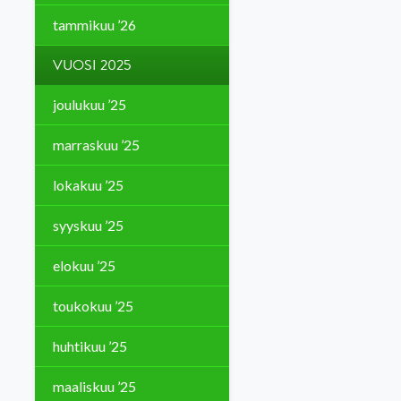
tammikuu ’26
VUOSI 2025
joulukuu ’25
marraskuu ’25
lokakuu ’25
syyskuu ’25
elokuu ’25
toukokuu ’25
huhtikuu ’25
maaliskuu ’25