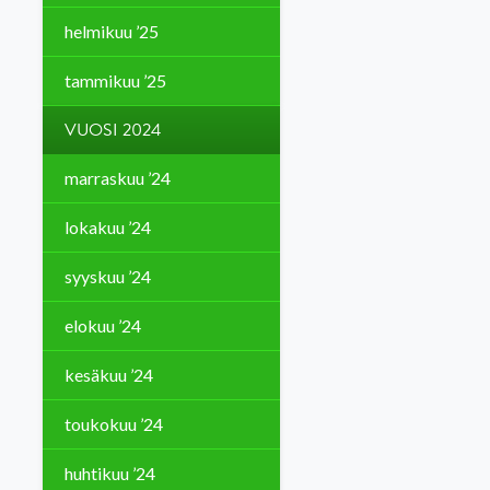
helmikuu ’25
tammikuu ’25
VUOSI 2024
marraskuu ’24
lokakuu ’24
syyskuu ’24
elokuu ’24
kesäkuu ’24
toukokuu ’24
huhtikuu ’24