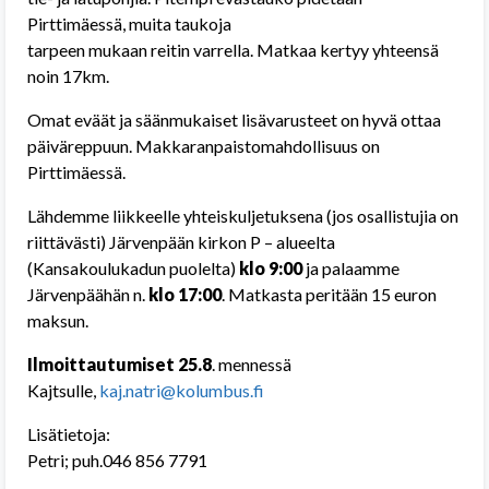
Pirttimäessä, muita taukoja
tarpeen mukaan reitin varrella. Matkaa kertyy yhteensä
noin 17km.
Omat eväät ja säänmukaiset lisävarusteet on hyvä ottaa
päiväreppuun. Makkaranpaistomahdollisuus on
Pirttimäessä.
Lähdemme liikkeelle yhteiskuljetuksena (jos osallistujia on
riittävästi) Järvenpään kirkon P – alueelta
(Kansakoulukadun puolelta)
klo 9:00
ja palaamme
Järvenpäähän n.
klo 17:00
. Matkasta peritään 15 euron
maksun.
Ilmoittautumiset 25.8
. mennessä
Kajtsulle,
kaj.natri@kolumbus.fi
Lisätietoja:
Petri; puh.046 856 7791