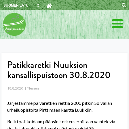
Skip
SUOMEN LATU
to
content
Patikkaretki Nuuksion
kansallispuistoon 30.8.2020
18.8.2020
Yleinen
Järjestämme päiväretken reittiä 2000 pitkin Solvallan
urheiluopistolta Pirttimäen kautta Luukkiin.
Retki patikoidaan pääosin korkeuseroiltaan vaihtelevia
tie- ja latupohjia. Pitempi evästauko pidetään