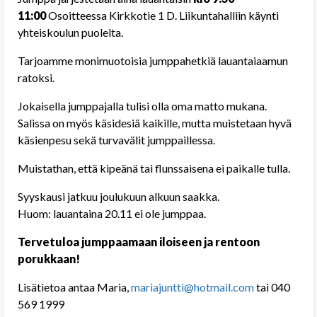
11:00
Osoitteessa Kirkkotie 1 D. Liikuntahalliin käynti
yhteiskoulun puolelta.
Tarjoamme monimuotoisia jumppahetkiä lauantaiaamun
ratoksi.
Jokaisella jumppajalla tulisi olla oma matto mukana.
Salissa on myös käsidesiä kaikille, mutta muistetaan hyvä
käsienpesu sekä turvavälit jumppaillessa.
Muistathan, että kipeänä tai flunssaisena ei paikalle tulla.
Syyskausi jatkuu joulukuun alkuun saakka.
Huom: lauantaina 20.11 ei ole jumppaa.
Tervetuloa jumppaamaan iloiseen ja rentoon
porukkaan!
Lisätietoa antaa Maria,
mariajuntti@hotmail.com
tai 040
569 1999