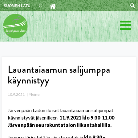
Skip
SUOMEN LATU
to
content
Lauantaiaamun salijumppa
käynnistyy
10.9.2021
Yleinen
Järvenpään Ladun iloiset lauantaiaamun salijumpat
käynnistyvät jäsenilleen
11.9.2021 klo 9:30-11.00
Järvenpään seurakuntatalon liikuntahallilla.
Jumppa järjestetään aina lauantaisin
klo 9:30 –