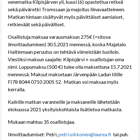
venematka Kilpisjärven yli, kuusi (6) opastettua retkeä
sekä päiväretki Tromssaan ja majoitus liinavaatteineen.
Matkan hintaan sisältyvät myös päivittäiset aamiaiset,
retkieväät sekä päivälliset.
Osallistuja maksaa varausmaksun 275€ (=sitova
ilmoittautuminen) 30.5.2021 mennessä, koska Majatalo
Haltinmaan peruutus on tehtävä viimeistään tuolloin.
Viestiksi maksun saajalle: Kilpisjärvi + osallistujan oma
nimi. Loppumaksu (500 €) tulee olla maksettuna 15.7.2021
mennessä. Maksut maksetaan Järvenpään Ladun tilille
FI78 8044 0710 2005 52. Matkan voi maksaa myös
kerralla.
Kaikille matkan varanneille ja maksaneille lähetetään
elokuussa 2021 yksityiskohtaista lisätietoa matkasta.
Mukaan mahtuu 35 osallistujaa.
Ilmoittautumiset: Petri,
petri.oikkonen@laurea.fi
tai puh.