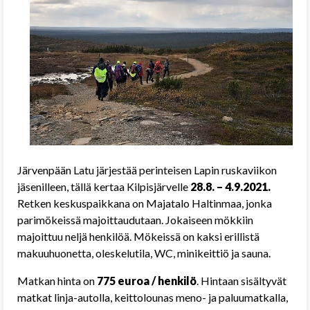
Järvenpään Latu järjestää perinteisen Lapin ruskaviikon
jäsenilleen, tällä kertaa Kilpisjärvelle
28.8. – 4.9.2021.
Retken keskuspaikkana on Majatalo Haltinmaa, jonka
parimökeissä majoittaudutaan. Jokaiseen mökkiin
majoittuu neljä henkilöä. Mökeissä on kaksi erillistä
makuuhuonetta, oleskelutila, WC, minikeittiö ja sauna.
Matkan hinta on
775 euroa / henkilö
. Hintaan sisältyvät
matkat linja-autolla, keittolounas meno- ja paluumatkalla,