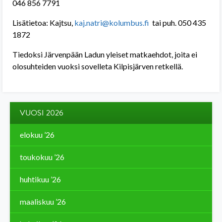
046 856 7791
Lisätietoa: Kajtsu,
kaj.natri@kolumbus.fi
tai puh. 050 435
1872
Tiedoksi Järvenpään Ladun yleiset matkaehdot, joita ei
olosuhteiden vuoksi sovelleta Kilpisjärven retkellä.
VUOSI 2026
elokuu ’26
toukokuu ’26
huhtikuu ’26
maaliskuu ’26