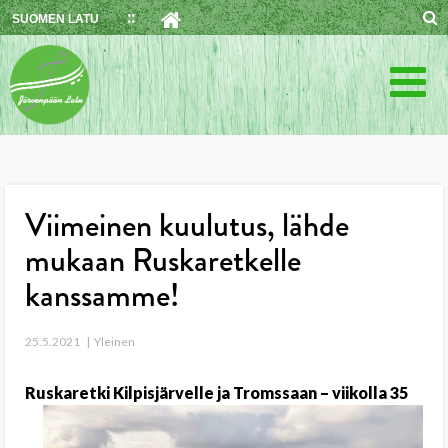
Skip
SUOMEN LATU
to
content
Viimeinen kuulutus, lähde
mukaan Ruskaretkelle
kanssamme!
25.5.2021
Yleinen
Ruskaretki Kilpisjärvelle ja Tromssaan – viikolla 35