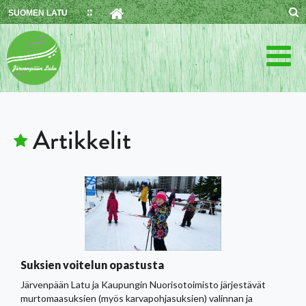
Skip
SUOMEN LATU
to
content
Artikkelit
Suksien voitelun opastusta
Järvenpään Latu ja Kaupungin Nuorisotoimisto järjestävät
murtomaasuksien (myös karvapohjasuksien) valinnan ja