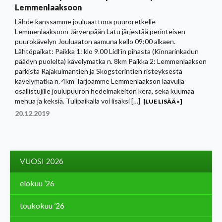
Lemmenlaaksoon
Lähde kanssamme jouluaattona puuroretkelle
Lemmenlaaksoon Järvenpään Latu järjestää perinteisen
puurokävelyn Jouluaaton aamuna kello 09:00 alkaen.
Lähtöpaikat: Paikka 1: klo 9.00 Lidl’in pihasta (Kinnarinkadun
päädyn puolelta) kävelymatka n. 8km Paikka 2: Lemmenlaakson
parkista Rajakulmantien ja Skogsterintien risteyksestä
kävelymatka n. 4km Tarjoamme Lemmenlaakson laavulla
osallistujille joulupuuron hedelmäkeiton kera, sekä kuumaa
mehua ja keksiä. Tulipaikalla voi lisäksi […]
[LUE LISÄÄ »]
20.12.2019
VUOSI 2026
elokuu ’26
toukokuu ’26