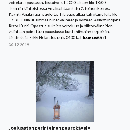
voitelun opastusta. tiistaina 7.1.2020 alkaen klo 18:00.
Temalin kiinteistössä Emalitehtaankatu 2, toinen kerros.
Käynti Pajalantien puolelta. Tilaisuus alkaa kahvitarjoilulla klo
17:30. Esillä uusimmat hiihtovälineet ja voiteet. Asiantuntijana
Risto Kurki. Opastus suksien voiteluun ja hiihtovälineiden
valintaan painottuu pääasiassa kuntohiihtäjän tarpeisiin.
Lisätietoja: Erkki Helander, puh. 0400 […]
[LUE LISÄÄ »]
30.12.2019
Jouluaaton perinteinen puurokävely