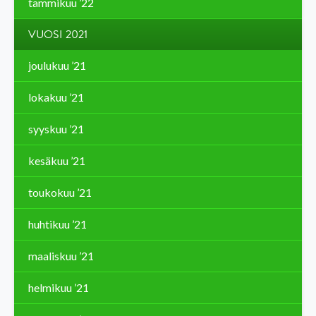
tammikuu ’22
VUOSI 2021
joulukuu ’21
lokakuu ’21
syyskuu ’21
kesäkuu ’21
toukokuu ’21
huhtikuu ’21
maaliskuu ’21
helmikuu ’21