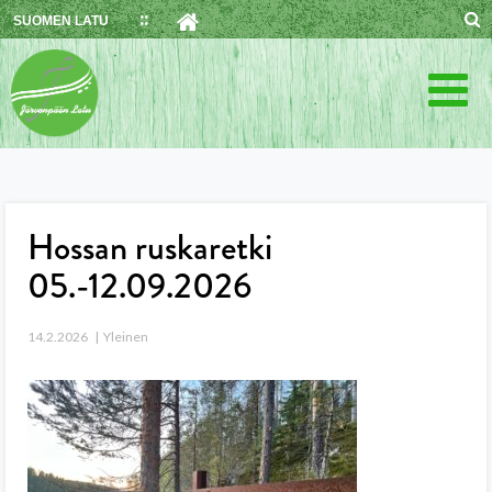
Skip
SUOMEN LATU
to
content
Hossan ruskaretki
05.-12.09.2026
14.2.2026
Yleinen