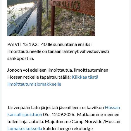
PÄIVITYS 19.2.: 40:lle sunnuntaina ensiksi
ilmoittautuneelle on tänään lähtenyt vahvistusviesti
sähköpostiin.
Jonoon voi edelleen ilmoittautua. Ilmoittautuminen
Hossan retkelle tapahtuu täällä:
Klikkaa tästä
ilmoittautumislomakkeelle
Järvenpään Latu järjestää jäsenilleen ruskaviikon
Hossan
kansallispuistoon
05.- 12.09.2026. Matkaamme mennen
tullen linja-autolla. Majoitumme Camp Norwide /Hossan
Lomakeskuksella
kahden hengen ekolodge –