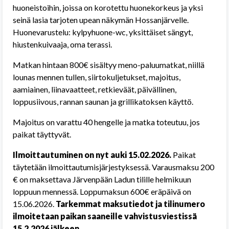
huoneistoihin, joissa on korotettu huonekorkeus ja yksi
seinä lasia tarjoten upean näkymän Hossanjärvelle.
Huonevarustelu: kylpyhuone-wc, yksittäiset sängyt,
hiustenkuivaaja, oma terassi.
Matkan hintaan 800€ sisältyy meno-paluumatkat, niillä
lounas mennen tullen, siirtokuljetukset, majoitus,
aamiainen, liinavaatteet, retkieväät, päivällinen,
loppusiivous, rannan saunan ja grillikatoksen käyttö.
Majoitus on varattu 40 hengelle ja matka toteutuu, jos
paikat täyttyvät.
Ilmoittautuminen on nyt auki 15.02.2026.
Paikat
täytetään ilmoittautumisjärjestyksessä. Varausmaksu 200
€ on maksettava Järvenpään Ladun tilille helmikuun
loppuun mennessä.
Loppumaksun 600€ eräpäivä on
15.06.2026.
Tarkemmat maksutiedot ja tilinumero
ilmoitetaan paikan saaneille vahvistusviestissä
15.2.2026 jälkeen.