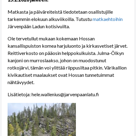
Matkasta ja päiväreiteistä tiedotetaan osallistujille
tarkemmin elokuun alkuviikoilla. Tutustu
matkaehtoihin
Järvenpään Ladun kotisivuilta.
Ole tervetullut mukaan kokemaan Hossan
kansallispuiston komea harjuluonto ja kirkasvetiset järvet.
Reittiverkosto on pääosin helppokulkuista. Julma-Ölkyn
kanjoni on murroslaakso, johon on muodostunut
rotkojärvi, tämän voi ylittää riippusiltaa pitkin. Värikallion
kivikautiset maalaukset ovat Hossan tunnetuimmat
nähtävyydet.
Lisätietoja:
hele.wallenius@jarvenpaanlatu.fi