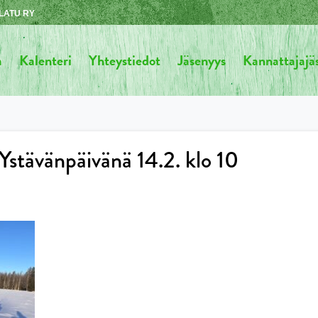
LATU RY
a
Kalenteri
Yhteystiedot
Jäsenyys
Kannattajaj
Ystävänpäivänä 14.2. klo 10