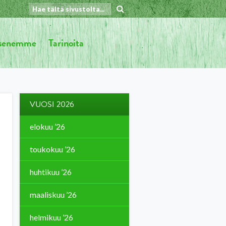
äsenemme
Tarinoita
VUOSI 2026
elokuu ’26
toukokuu ’26
huhtikuu ’26
maaliskuu ’26
helmikuu ’26