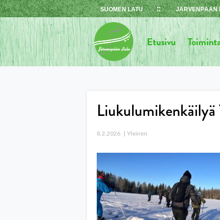
Skip
SUOMEN LATU
JÄRVENPÄÄN 
to
content
Etusivu
Toimint
Liukulumikenkäilyä 
8.2.2026
Yleinen