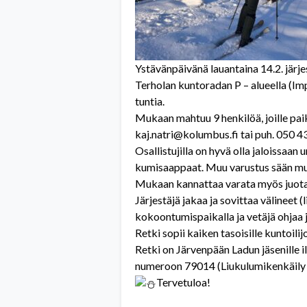
Ystävänpäivänä lauantaina 14.2. jär
Terholan kuntoradan P – alueella (I
tuntia.
Mukaan mahtuu 9 henkilöä, joille pai
kaj.natri@kolumbus.fi tai puh. 050 4
Osallistujilla on hyvä olla jaloissaa
kumisaappaat. Muu varustus sään m
Mukaan kannattaa varata myös juotav
Järjestäjä jakaa ja sovittaa välineet
kokoontumispaikalla ja vetäjä ohjaa 
Retki sopii kaiken tasoisille kuntoilijoi
Retki on Järvenpään Ladun jäsenille 
numeroon 79014 (Liukulumikenkäily 
Tervetuloa!