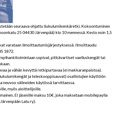
jestetään seuraava ohjattu liukulumikenkäretki. Kokoontuminen
mpoonkatu 25 04430 Järvenpää) klo 10 mennessä. Kesto noin 1,5
kat varataan ilmoittautumisjärjestyksessä. Ilmoittaudu:
35 1872.
n umpihankitoimintaan sopivat, pitkävartiset vaelluskengät tai
ukaan.
aa ja vähän kevyttä retkipurtavaa (ei makkaranpaistoa).
 (liukulumikengät ja teleskooppisauvat) osallistujien käyttöön
ja neuvoo välineiden käytössä tarvittaessa.
lle, myös aloittelijoille.
ilmainen, EI jäsenille maksu 10€, joka maksetaan mobilepaylla
Järvenpään Latu ry).