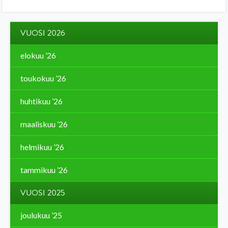
VUOSI 2026
elokuu ’26
toukokuu ’26
huhtikuu ’26
maaliskuu ’26
helmikuu ’26
tammikuu ’26
VUOSI 2025
joulukuu ’25