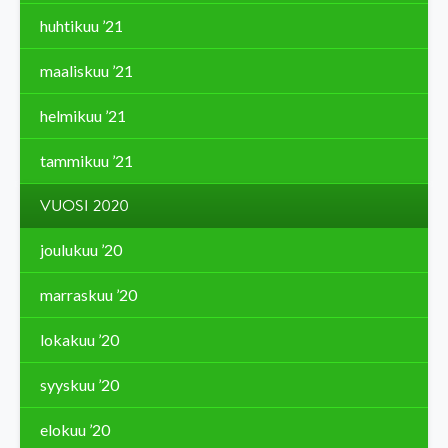
huhtikuu ’21
maaliskuu ’21
helmikuu ’21
tammikuu ’21
VUOSI 2020
joulukuu ’20
marraskuu ’20
lokakuu ’20
syyskuu ’20
elokuu ’20