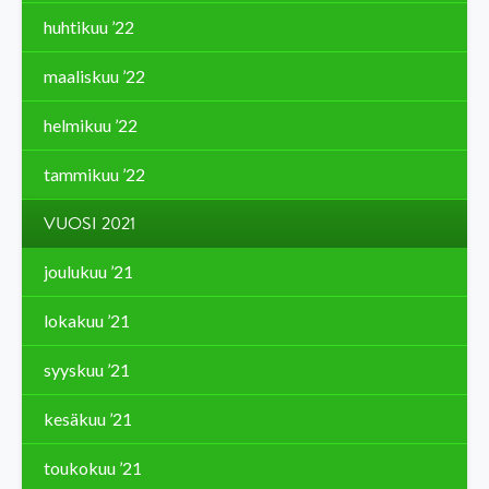
huhtikuu ’22
maaliskuu ’22
helmikuu ’22
tammikuu ’22
VUOSI 2021
joulukuu ’21
lokakuu ’21
syyskuu ’21
kesäkuu ’21
toukokuu ’21