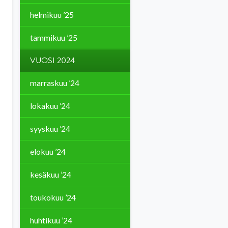
helmikuu ’25
tammikuu ’25
VUOSI 2024
marraskuu ’24
lokakuu ’24
syyskuu ’24
elokuu ’24
kesäkuu ’24
toukokuu ’24
huhtikuu ’24