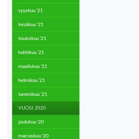
syyskuu ’21
kesäkuu ’21
toukokuu ’21
huhtikuu ’21
maaliskuu ’21
helmikuu ’21
tammikuu ’21
VUOSI 2020
joulukuu ’20
marraskuu ’20