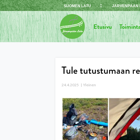
Skip
SUOMEN LATU
JÄRVENPÄÄN 
to
content
Etusivu
Toimint
Tule tutustumaan ret
24.4.2025
Yleinen