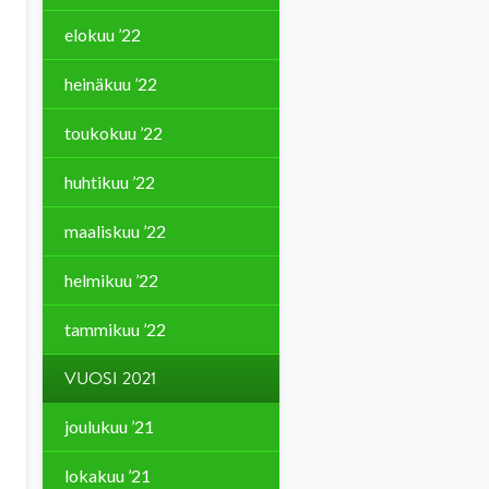
elokuu ’22
heinäkuu ’22
toukokuu ’22
huhtikuu ’22
maaliskuu ’22
helmikuu ’22
tammikuu ’22
VUOSI 2021
joulukuu ’21
lokakuu ’21