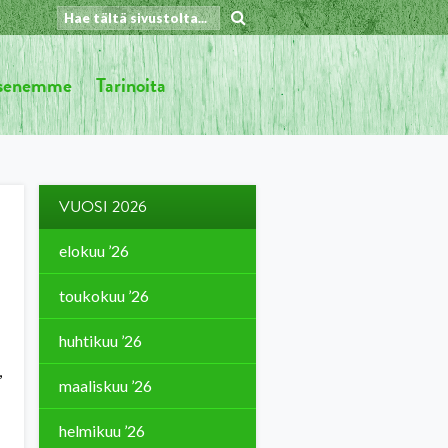
äsenemme
Tarinoita
VUOSI 2026
elokuu ’26
toukokuu ’26
huhtikuu ’26
,
maaliskuu ’26
helmikuu ’26