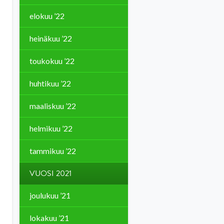
elokuu ’22
heinäkuu ’22
toukokuu ’22
huhtikuu ’22
maaliskuu ’22
helmikuu ’22
tammikuu ’22
VUOSI 2021
joulukuu ’21
lokakuu ’21