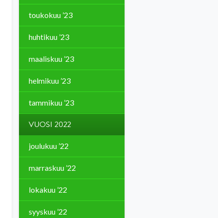
toukokuu ’23
huhtikuu ’23
maaliskuu ’23
helmikuu ’23
tammikuu ’23
VUOSI 2022
joulukuu ’22
marraskuu ’22
lokakuu ’22
syyskuu ’22