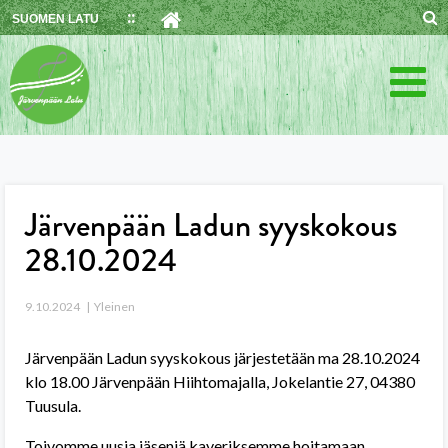
Skip
SUOMEN LATU
to
content
Järvenpään Ladun syyskokous
28.10.2024
9.10.2024
Yleinen
Järvenpään Ladun syyskokous järjestetään ma 28.10.2024
klo 18.00 Järvenpään Hiihtomajalla, Jokelantie 27, 04380
Tuusula.
Toivomme uusia jäseniä kaveriksemme hoitamaan