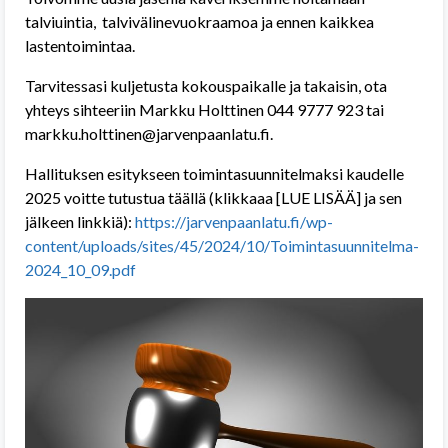
talviuintia, talvivälinevuokraamoa ja ennen kaikkea
lastentoimintaa.
Tarvitessasi kuljetusta kokouspaikalle ja takaisin, ota
yhteys sihteeriin Markku Holttinen 044 9777 923 tai
markku.holttinen@jarvenpaanlatu.fi.
Hallituksen esitykseen toimintasuunnitelmaksi kaudelle
2025 voitte tutustua täällä (klikkaaa [LUE LISÄÄ] ja sen
jälkeen linkkiä):
https://jarvenpaanlatu.fi/wp-
content/uploads/sites/45/2024/10/Toimintasuunnitelma-
2024_10_09.pdf