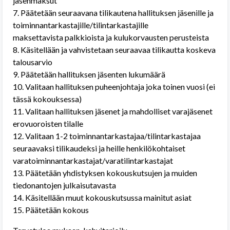
jäsenmaksut
7. Päätetään seuraavana tilikautena hallituksen jäsenille ja
toiminnantarkastajille/tilintarkastajille
maksettavista palkkioista ja kulukorvausten perusteista
8. Käsitellään ja vahvistetaan seuraavaa tilikautta koskeva
talousarvio
9. Päätetään hallituksen jäsenten lukumäärä
10. Valitaan hallituksen puheenjohtaja joka toinen vuosi (ei
tässä kokouksessa)
11. Valitaan hallituksen jäsenet ja mahdolliset varajäsenet
erovuoroisten tilalle
12. Valitaan 1-2 toiminnantarkastajaa/tilintarkastajaa
seuraavaksi tilikaudeksi ja heille henkilökohtaiset
varatoiminnantarkastajat/varatilintarkastajat
13. Päätetään yhdistyksen kokouskutsujen ja muiden
tiedonantojen julkaisutavasta
14. Käsitellään muut kokouskutsussa mainitut asiat
15. Päätetään kokous