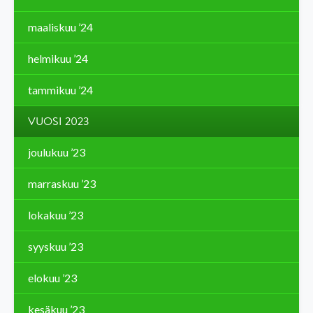
maaliskuu ’24
helmikuu ’24
tammikuu ’24
VUOSI 2023
joulukuu ’23
marraskuu ’23
lokakuu ’23
syyskuu ’23
elokuu ’23
kesäkuu ’23