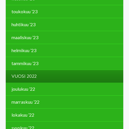
toukokuu ’23
huhtikuu ’23
maaliskuu ’23
helmikuu ’23
tammikuu ’23
VUOSI 2022
joulukuu ’22
marraskuu ’22
lokakuu ’22
syyskuu ’22