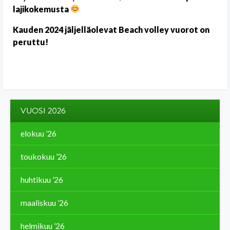
lajikokemusta
Kauden 2024 jäljelläolevat Beach volley vuorot on
peruttu!
VUOSI 2026
elokuu ’26
toukokuu ’26
huhtikuu ’26
maaliskuu ’26
helmikuu ’26