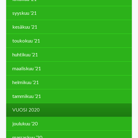
syyskuu ’21
kesäkuu ’21
toukokuu ’21
huhtikuu ’21
maaliskuu ’21
helmikuu ’21
tammikuu ’21
VUOSI 2020
joulukuu ’20
marraskuu ’20