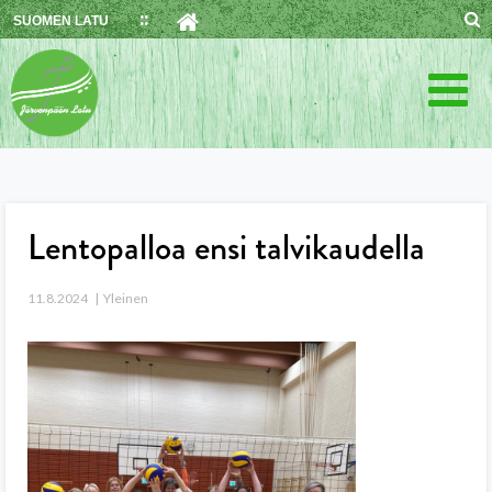
Skip
SUOMEN LATU
to
content
Lentopalloa ensi talvikaudella
11.8.2024
Yleinen