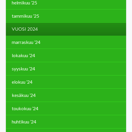
helmikuu ’25
tammikuu ’25
VUOSI 2024
marraskuu ’24
lokakuu ’24
syyskuu ’24
elokuu ’24
kesäkuu ’24
toukokuu ’24
huhtikuu ’24