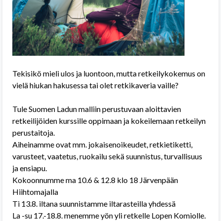
Tekisikö mieli ulos ja luontoon, mutta retkeilykokemus on
vielä hiukan hakusessa tai olet retkikaveria vaille?
Tule Suomen Ladun malliin perustuvaan aloittavien
retkeilijöiden kurssille oppimaan ja kokeilemaan retkeilyn
perustaitoja.
Aiheinamme ovat mm. jokaisenoikeudet, retkietiketti,
varusteet, vaatetus, ruokailu sekä suunnistus, turvallisuus
ja ensiapu.
Kokoonnumme ma 10.6 & 12.8 klo 18 Järvenpään
Hiihtomajalla
Ti 13.8. iltana suunnistamme iltarasteilla yhdessä
La -su 17.-18.8. menemme yön yli retkelle Lopen Komiolle.