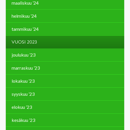
maaliskuu ’24
helmikuu ’24
tammikuu ’24
VUOSI 2023
joulukuu ’23
marraskuu ’23
lokakuu ’23
syyskuu ’23
elokuu ’23
kesäkuu ’23