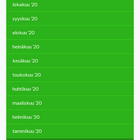
lokakuu ’20
syyskuu ’20
elokuu ’20
heinäkuu ’20
kesäkuu ’20
toukokuu ’20
huhtikuu ’20
maaliskuu ’20
helmikuu ’20
tammikuu ’20