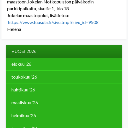
maastoon Jokelan Notkopuiston päiväkodin
parkkipaikalta, sivutie 1, klo 18.
Jokelan maastopolut, lisätietoa:
https://www.tuusula.fi/sivu.tmpl?sivu_id=9508
Helena
VUOSI 2026
elokuu ’26
toukokuu ’26
huhtikuu ’26
maaliskuu ’26
helmikuu ’26