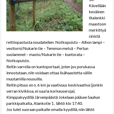
Kävellään
keväinen
iltalenkki
maastoon
merkittyä
sinistä
reittiopastusta noudatellen: Notkopuisto – Alhon lampi –
vesitorni/Nukarin tie – Temmon metsä – Pertun
suolammet – masto/Nukarin tie – kuntorata –
Notkopuisto.
Reitin varrella on kuntoportaat, joten jos porukassa
innostutaan, niin voidaan ottaa lisähaastetta väliin
muutamilla nousuilla.
Reitin pituus on n. 6 km ja vaativuus keskivaativa (jonkin
verran kivikkoa, ei suuria korkeuseroja).
Kimppakyydillä Järvenpäästä Jokelaan pääsee Sauhun
parkkipaikalta, Alankotie 1, lähtö klo 17.40.
Jos tulet suoraan paikalle omalla kyydillä, niin lähtö