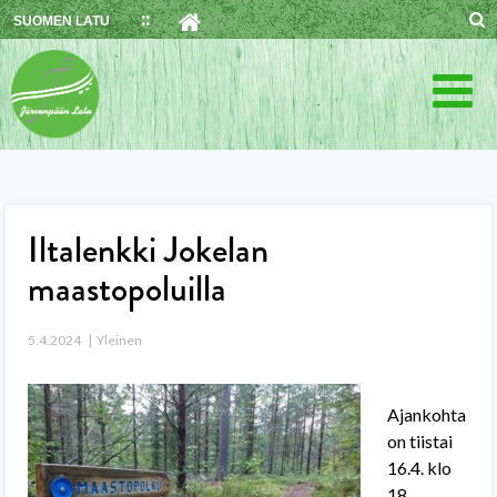
Skip
SUOMEN LATU
to
content
Iltalenkki Jokelan
maastopoluilla
5.4.2024
Yleinen
Ajankohta
on tiistai
16.4. klo
18.