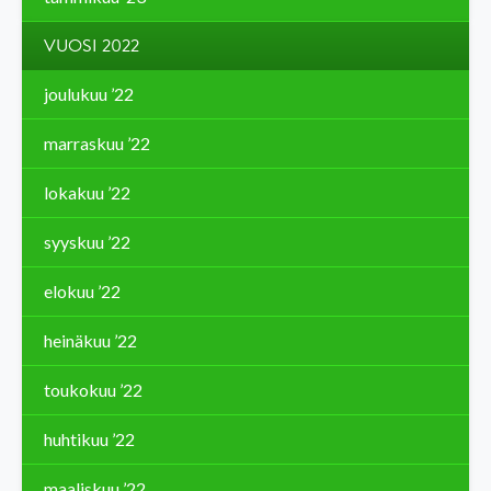
VUOSI 2022
joulukuu ’22
marraskuu ’22
lokakuu ’22
syyskuu ’22
elokuu ’22
heinäkuu ’22
toukokuu ’22
huhtikuu ’22
maaliskuu ’22