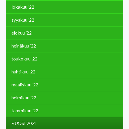
lokakuu ’22
syyskuu ’22
elokuu ’22
heinäkuu ’22
toukokuu ’22
huhtikuu ’22
maaliskuu ’22
helmikuu ’22
tammikuu ’22
VUOSI 2021