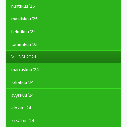
huhtikuu ’25
maaliskuu ’25
helmikuu ’25
tammikuu ’25
VUOSI 2024
marraskuu ’24
lokakuu ’24
syyskuu ’24
elokuu ’24
kesäkuu ’24