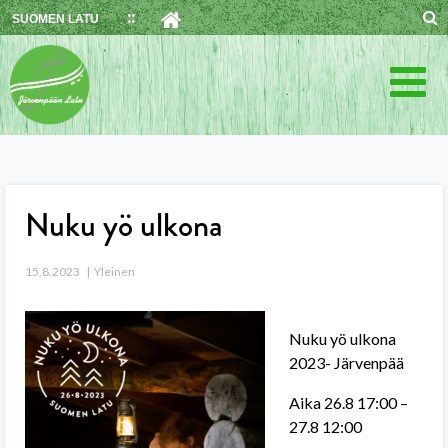
Skip
SUOMEN LATU
to
content
Nuku yö ulkona
15.8.2023
Yleinen
Nuku yö ulkona
2023- Järvenpää
Aika 26.8 17:00 –
27.8 12:00