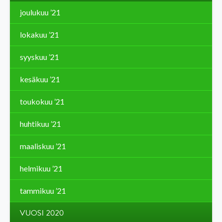
joulukuu ’21
lokakuu ’21
syyskuu ’21
kesäkuu ’21
toukokuu ’21
huhtikuu ’21
maaliskuu ’21
helmikuu ’21
tammikuu ’21
VUOSI 2020