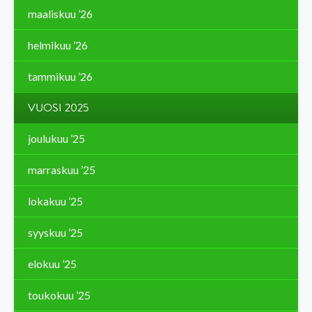
maaliskuu ’26
helmikuu ’26
tammikuu ’26
VUOSI 2025
joulukuu ’25
marraskuu ’25
lokakuu ’25
syyskuu ’25
elokuu ’25
toukokuu ’25