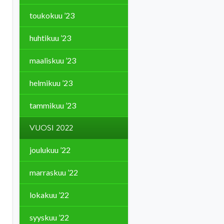
toukokuu ’23
huhtikuu ’23
maaliskuu ’23
helmikuu ’23
tammikuu ’23
VUOSI 2022
joulukuu ’22
marraskuu ’22
lokakuu ’22
syyskuu ’22