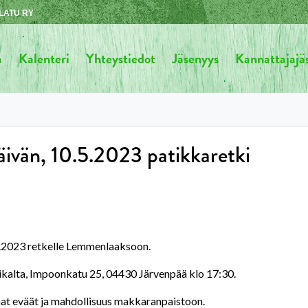
LATU RY
a
Kalenteri
Yhteystiedot
Jäsenyys
Kannattajaj
ivän, 10.5.2023 patikkaretki
5.2023 retkelle Lemmenlaaksoon.
kalta, Impoonkatu 25, 04430 Järvenpää klo 17:30.
t eväät ja mahdollisuus makkaranpaistoon.