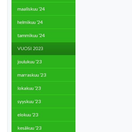
maaliskuu ’24
helmikuu ’24
tammikuu ’24
VUOSI 2023
joulukuu ’23
marraskuu ’23
lokakuu ’23
syyskuu ’23
elokuu ’23
kesäkuu ’23