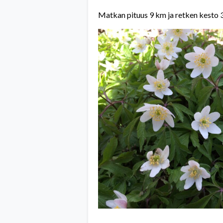
Matkan pituus 9 km ja retken kesto 3