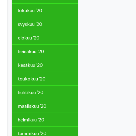
lokakuu ’20
syyskuu ’20
elokuu ’20
heinäkuu ’20
kesäkuu ’20
toukokuu ’20
huhtikuu ’20
maaliskuu ’20
helmikuu ’20
tammikuu ’20