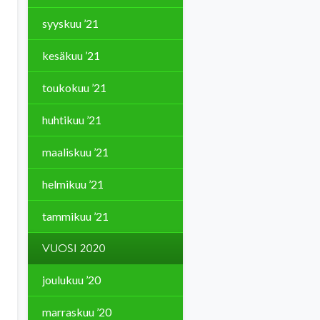
syyskuu ’21
kesäkuu ’21
toukokuu ’21
huhtikuu ’21
maaliskuu ’21
helmikuu ’21
tammikuu ’21
VUOSI 2020
joulukuu ’20
marraskuu ’20