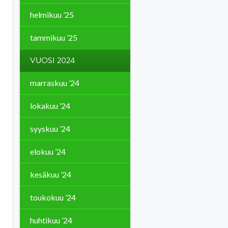
helmikuu ’25
tammikuu ’25
VUOSI 2024
marraskuu ’24
lokakuu ’24
syyskuu ’24
elokuu ’24
kesäkuu ’24
toukokuu ’24
huhtikuu ’24