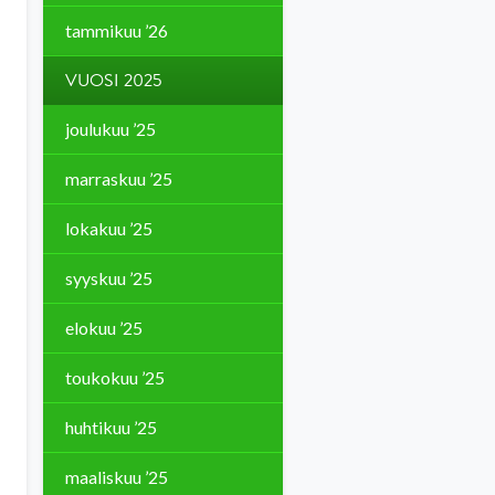
tammikuu ’26
VUOSI 2025
joulukuu ’25
marraskuu ’25
lokakuu ’25
syyskuu ’25
elokuu ’25
toukokuu ’25
huhtikuu ’25
maaliskuu ’25