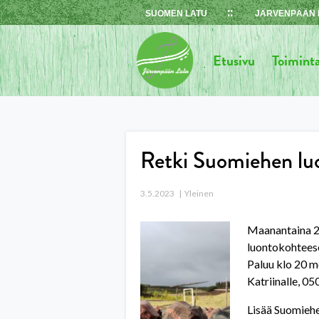
Skip
SUOMEN LATU
JÄRVENPÄÄN 
to
content
Etusivu
Toimint
Retki Suomiehen luo
3.5.2023
Yleinen
Maanantaina 2
luontokohteese
Paluu klo 20 m
Katriinalle, 0
Lisää Suomieh