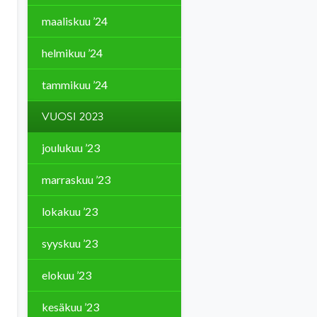
maaliskuu ’24
helmikuu ’24
tammikuu ’24
VUOSI 2023
joulukuu ’23
marraskuu ’23
lokakuu ’23
syyskuu ’23
elokuu ’23
kesäkuu ’23