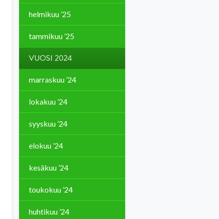
helmikuu ’25
tammikuu ’25
VUOSI 2024
marraskuu ’24
lokakuu ’24
syyskuu ’24
elokuu ’24
kesäkuu ’24
toukokuu ’24
huhtikuu ’24