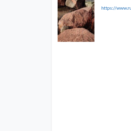
https://www.ru