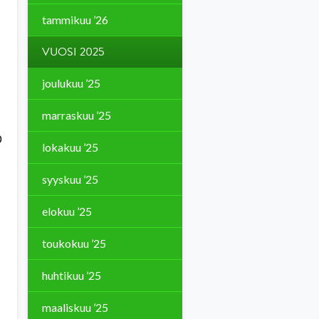
tammikuu ’26
VUOSI 2025
joulukuu ’25
marraskuu ’25
0
lokakuu ’25
syyskuu ’25
elokuu ’25
toukokuu ’25
huhtikuu ’25
maaliskuu ’25