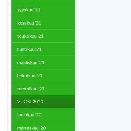
syyskuu ’21
kesäkuu ’21
toukokuu ’21
huhtikuu ’21
maaliskuu ’21
helmikuu ’21
tammikuu ’21
VUOSI 2020
joulukuu ’20
marraskuu ’20