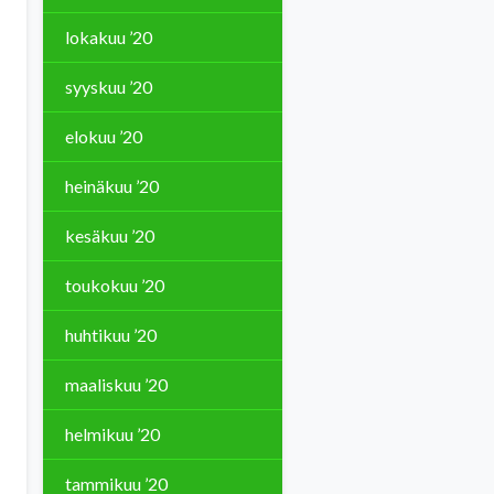
lokakuu ’20
syyskuu ’20
elokuu ’20
heinäkuu ’20
kesäkuu ’20
toukokuu ’20
huhtikuu ’20
maaliskuu ’20
helmikuu ’20
tammikuu ’20