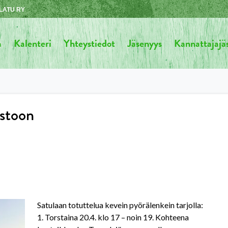
LATU RY
a
Kalenteri
Yhteystiedot
Jäsenyys
Kannattajaj
astoon
Satulaan totuttelua kevein pyörälenkein tarjolla:
1. Torstaina 20.4. klo 17 – noin 19. Kohteena