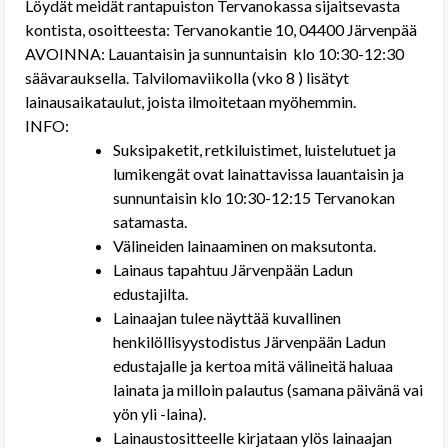
Löydät meidät rantapuiston Tervanokassa sijaitsevasta
kontista, osoitteesta: Tervanokantie 10, 04400 Järvenpää
AVOINNA: Lauantaisin ja sunnuntaisin klo 10:30-12:30
säävarauksella. Talvilomaviikolla (vko 8 ) lisätyt
lainausaikataulut, joista ilmoitetaan myöhemmin.
INFO:
Suksipaketit, retkiluistimet, luistelutuet ja
lumikengät ovat lainattavissa lauantaisin ja
sunnuntaisin klo 10:30-12:15 Tervanokan
satamasta.
Välineiden lainaaminen on maksutonta.
Lainaus tapahtuu Järvenpään Ladun
edustajilta.
Lainaajan tulee näyttää kuvallinen
henkilöllisyystodistus Järvenpään Ladun
edustajalle ja kertoa mitä välineitä haluaa
lainata ja milloin palautus (samana päivänä vai
yön yli -laina).
Lainaustositteelle kirjataan ylös lainaajan