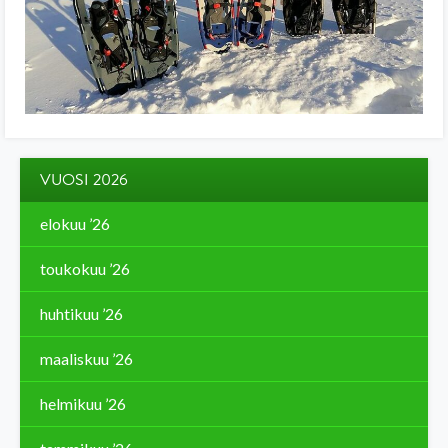
VUOSI 2026
elokuu ’26
toukokuu ’26
huhtikuu ’26
maaliskuu ’26
helmikuu ’26