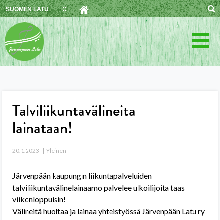
Skip
SUOMEN LATU
to
content
Talviliikuntavälineita
lainataan!
20.1.2023
Yleinen
Järvenpään kaupungin liikuntapalveluiden
talviliikuntavälinelainaamo palvelee ulkoilijoita taas
viikonloppuisin!
Välineitä huoltaa ja lainaa yhteistyössä Järvenpään Latu ry