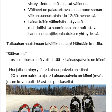
yhteystiedot sekä lainatut välineet.
Välineet on palautettava lainaamoon saman
viikon sunnuntaihin klo 12:30 mennessä.
Lainattuihin välineisiin liittyvistä
mahdollisista huomioista on ilmoitettava
Ladun edustajille palautuksen yhteydessä.
Tulkaahan nauttimaan talviliikunnasta! Nähdään kontilla.
*Säävaraus*
– Jos ei ole lunta eikä voi hiihtää -> Lainauspalvelu on kiinni
– Hurjalla lumipyryllä -> Lainauspalvelu on kiinni
– -20 asteen pakkasraja -> Lainauspalvelu on kiinni (myös
jos on kova tuuli -15 asteen pakkasella)