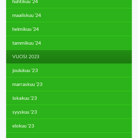
huhtikuu ’24
maaliskuu ’24
helmikuu ’24
tammikuu ’24
VUOSI 2023
joulukuu ’23
marraskuu ’23
lokakuu ’23
syyskuu ’23
elokuu ’23