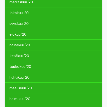
marraskuu ’20
lokakuu ’20
syyskuu ’20
elokuu ’20
heinäkuu ’20
kesäkuu ’20
toukokuu ’20
huhtikuu ’20
maaliskuu ’20
helmikuu ’20