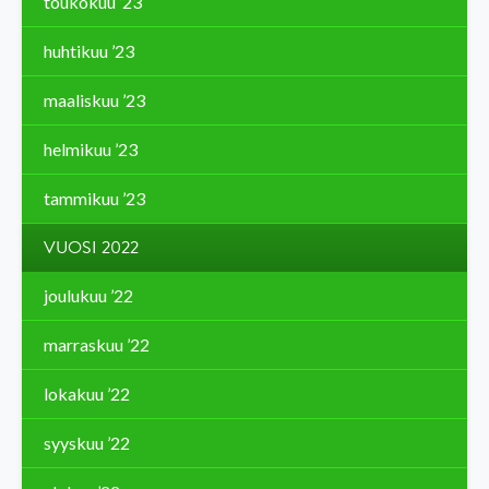
toukokuu ’23
huhtikuu ’23
maaliskuu ’23
helmikuu ’23
tammikuu ’23
VUOSI 2022
joulukuu ’22
marraskuu ’22
lokakuu ’22
syyskuu ’22