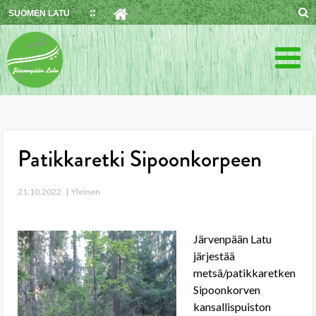
Skip
SUOMEN LATU
to
content
Patikkaretki Sipoonkorpeen
21.10.2022
Yleinen
Järvenpään Latu
järjestää
metsä/patikkaretken
Sipoonkorven
kansallispuiston