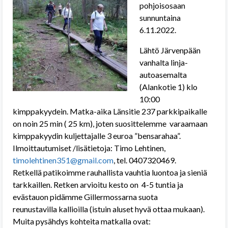
pohjoisosaan
sunnuntaina
6.11.2022.
Lähtö Järvenpään
vanhalta linja-
autoasemalta
(Alankotie 1) klo
10:00
kimppakyydein. Matka-aika Länsitie 237 parkkipaikalle
on noin 25 min ( 25 km), joten suosittelemme varaamaan
kimppakyydin kuljettajalle 3 euroa ”bensarahaa”.
Ilmoittautumiset /lisätietoja: Timo Lehtinen,
timolehtinen351@gmail.com
, tel. 0407320469.
Retkellä patikoimme rauhallista vauhtia luontoa ja sieniä
tarkkaillen. Retken arvioitu kesto on 4-5 tuntia ja
evästauon pidämme Gillermossarna suota
reunustavilla kallioilla (istuin aluset hyvä ottaa mukaan).
Muita pysähdys kohteita matkalla ovat: