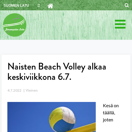
Skip
SUOMEN LATU
to
content
Naisten Beach Volley alkaa
keskiviikkona 6.7.
4.7.2022
Yleinen
Kesä on
täällä,
joten