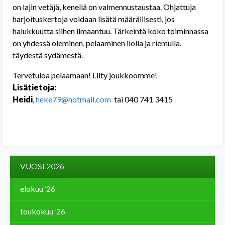
on lajin vetäjä, kenellä on valmennustaustaa. Ohjattuja
harjoituskertoja voidaan lisätä määrällisesti, jos
halukkuutta siihen ilmaantuu. Tärkeintä koko toiminnassa
on yhdessä oleminen, pelaaminen ilolla ja riemulla,
täydestä sydämestä.
Tervetuloa pelaamaan! Liity joukkoomme!
Lisätietoja:
Heidi
,
heke79@hotmail.com
tai 040 741 3415
VUOSI 2026
elokuu ’26
toukokuu ’26