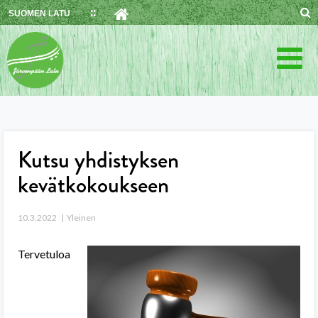
Skip
SUOMEN LATU
to
content
Kutsu yhdistyksen
kevätkokoukseen
10.3.2022
Yleinen
Tervetuloa