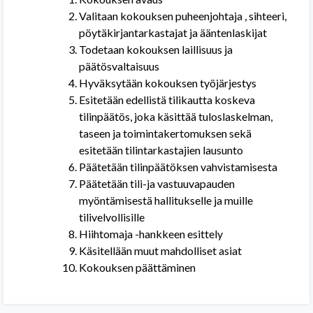
Valitaan kokouksen puheenjohtaja , sihteeri,
pöytäkirjantarkastajat ja ääntenlaskijat
Todetaan kokouksen laillisuus ja
päätösvaltaisuus
Hyväksytään kokouksen työjärjestys
Esitetään edellistä tilikautta koskeva
tilinpäätös, joka käsittää tuloslaskelman,
taseen ja toimintakertomuksen sekä
esitetään tilintarkastajien lausunto
Päätetään tilinpäätöksen vahvistamisesta
Päätetään tili-ja vastuuvapauden
myöntämisestä hallitukselle ja muille
tilivelvollisille
Hiihtomaja -hankkeen esittely
Käsitellään muut mahdolliset asiat
Kokouksen päättäminen