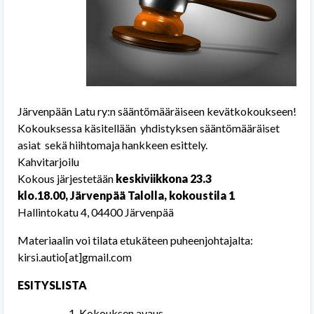
Järvenpään Latu ry:n sääntömääräiseen kevätkokoukseen!
Kokouksessa käsitellään yhdistyksen sääntömääräiset
asiat sekä hiihtomaja hankkeen esittely.
Kahvitarjoilu
Kokous järjestetään
keskiviikkona 23.3
klo.18.00,
Järvenpää Talolla, kokoustila 1
Hallintokatu 4, 04400 Järvenpää
Materiaalin voi tilata etukäteen puheenjohtajalta:
kirsi.autio[at]gmail.com
ESITYSLISTA
Kokouksen avaus