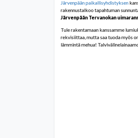
Järvenpään paikallisyhdistyksen
kans
rakennustalkoo tapahtuman sunnunt
Järvenpään Tervanokan uimarann
Tule rakentamaan kanssamme lumiu
rekvisiittaa, mutta saa tuoda myös o
lämmintä mehua!
Talvivälinelainaamo