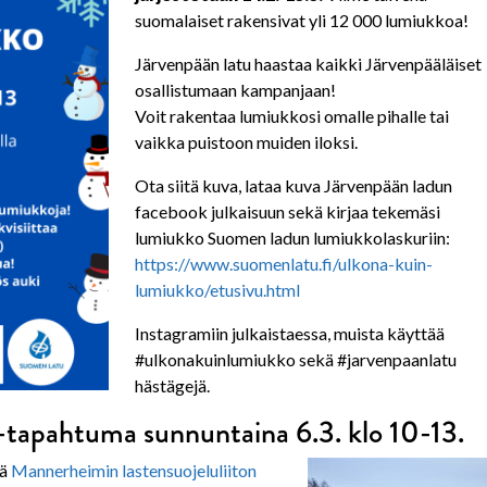
suomalaiset rakensivat yli 12 000 lumiukkoa!
Järvenpään latu haastaa kaikki Järvenpääläiset
osallistumaan kampanjaan!
Voit rakentaa lumiukkosi omalle pihalle tai
vaikka puistoon muiden iloksi.
Ota siitä kuva, lataa kuva Järvenpään ladun
facebook julkaisuun sekä kirjaa tekemäsi
lumiukko Suomen ladun lumiukkolaskuriin:
https://www.suomenlatu.fi/ulkona-kuin-
lumiukko/etusivu.html
Instagramiin julkaistaessa, muista käyttää
#ulkonakuinlumiukko sekä #jarvenpaanlatu
hästägejä.
tapahtuma sunnuntaina 6.3. klo 10-13.
sä
Mannerheimin lastensuojeluliiton