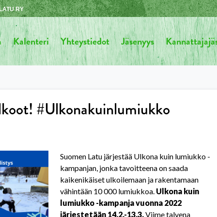
LATU RY
a
Kalenteri
Yhteystiedot
Jäsenyys
Kannattajaj
alkoot! #Ulkonakuinlumiukko
Suomen Latu järjestää Ulkona kuin lumiukko -
kampanjan, jonka tavoitteena on saada
kaikenikäiset ulkoilemaan ja rakentamaan
vähintään 10 000 lumiukkoa.
Ulkona kuin
lumiukko -kampanja vuonna 2022
järjestetään 14.2.-13.3.
Viime talvena