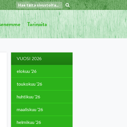
äsenemme
Tarinoita
VUOSI 2026
elokuu ’26
toukokuu ’26
huhtikuu ’26
maaliskuu ’26
helmikuu ’26