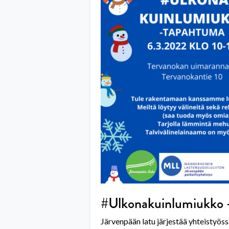
#Ulkonakuinlumiukko -
Järvenpään latu järjestää yhteistyös