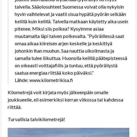
talvella. Sääolosuhteet Suomessa voivat olla nykyisin
hyvin vaihtelevat ja vaatii sisua hypätä pyörän selkään
kelillä kuin kelillä. Talvella matkaan käytetty aika usein
pitenee. Miksi siis polkea? Kysyimme asiaa
muutamalta läpi talven polkevalta. ’’Pyöräillessä saat
omaa aikaa kiireisen arjen keskelle ja keskittyä
johonkin ihan muuhun. Saa nauttia ulkoilmasta ja
samalla tulee liikuttua. Huonolla kelillä päätepisteessä
on oikeasti voittajafiilis ja tuntuu, että pyöräilystä
saatua energiaa riittää koko päiväksi.’’
Lähde: www.kilometrikisa.fi
Kilometrejä voit kirjata myös jälkeenpäin omalle
joukkueelle, eli esimerkiksi kerran viikossa tai kahdessa
riittää.
Turvallisia talvikilometrejä!