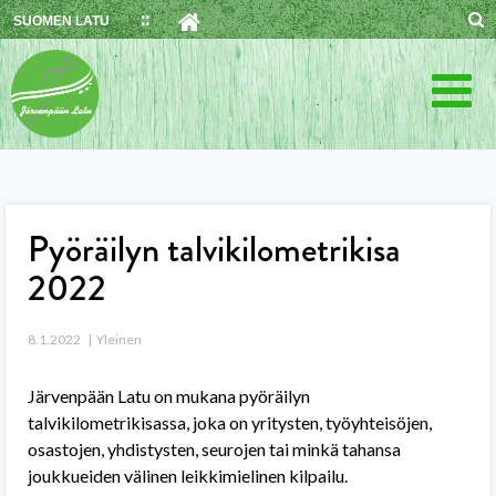
Skip
SUOMEN LATU
to
content
Pyöräilyn talvikilometrikisa
2022
8.1.2022
Yleinen
Järvenpään Latu on mukana pyöräilyn
talvikilometrikisassa, joka on yritysten, työyhteisöjen,
osastojen, yhdistysten, seurojen tai minkä tahansa
joukkueiden välinen leikkimielinen kilpailu.