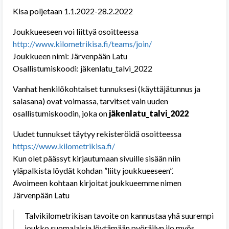
Kisa poljetaan 1.1.2022-28.2.2022
Joukkueeseen voi liittyä osoitteessa
http://www.kilometrikisa.fi/teams/join/
Joukkueen nimi: Järvenpään Latu
Osallistumiskoodi: jäkenlatu_talvi_2022
Vanhat henkilökohtaiset tunnuksesi (käyttäjätunnus ja
salasana) ovat voimassa, tarvitset vain uuden
osallistumiskoodin, joka on
jäkenlatu_talvi_2022
Uudet tunnukset täytyy rekisteröidä osoitteessa
https://www.kilometrikisa.fi/
Kun olet päässyt kirjautumaan sivuille sisään niin
yläpalkista löydät kohdan ”liity joukkueeseen”.
Avoimeen kohtaan kirjoitat joukkueemme nimen
Järvenpään Latu
Talvikilometrikisan tavoite on kannustaa yhä suurempi
joukko suomalaisia löytämään pyöräilyn ilo myös