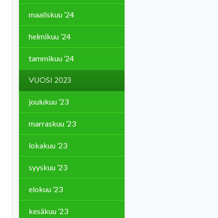
maaliskuu ’24
helmikuu ’24
tammikuu ’24
VUOSI 2023
joulukuu ’23
marraskuu ’23
lokakuu ’23
syyskuu ’23
elokuu ’23
kesäkuu ’23