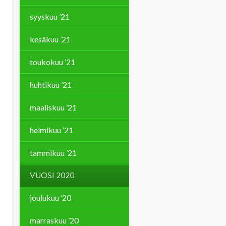
syyskuu ’21
kesäkuu ’21
toukokuu ’21
huhtikuu ’21
maaliskuu ’21
helmikuu ’21
tammikuu ’21
VUOSI 2020
joulukuu ’20
marraskuu ’20