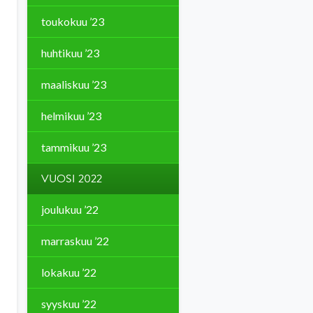
toukokuu ’23
huhtikuu ’23
maaliskuu ’23
helmikuu ’23
tammikuu ’23
VUOSI 2022
joulukuu ’22
marraskuu ’22
lokakuu ’22
syyskuu ’22