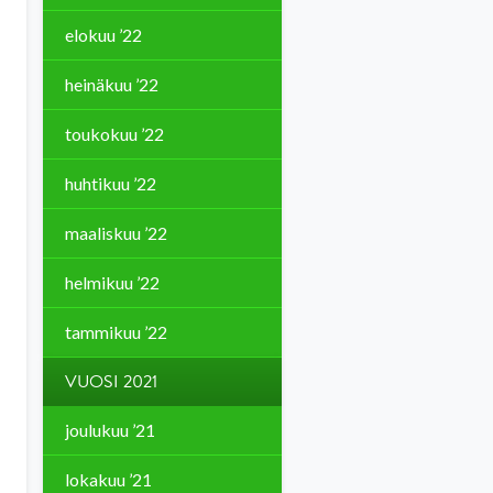
elokuu ’22
heinäkuu ’22
toukokuu ’22
huhtikuu ’22
maaliskuu ’22
helmikuu ’22
tammikuu ’22
VUOSI 2021
joulukuu ’21
lokakuu ’21