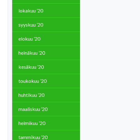
lokakuu ’20
syyskuu ’20
elokuu ’20
heinäkuu ’20
kesäkuu ’20
toukokuu ’20
huhtikuu ’20
maaliskuu ’20
helmikuu ’20
tammikuu ’20