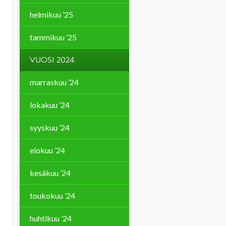
helmikuu ’25
tammikuu ’25
VUOSI 2024
marraskuu ’24
lokakuu ’24
syyskuu ’24
elokuu ’24
kesäkuu ’24
toukokuu ’24
huhtikuu ’24