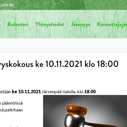
LATU RY
a
Kalenteri
Yhteystiedot
Jäsenyys
Kannattajaj
yskokous ke 10.11.2021 klo 18:00
tetään
ke 10.11.2021
Järvenpää-talolla. klo.
18.00
n säännöissä
kä palkitaan