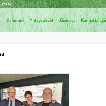
LATU RY
a
Kalenteri
Yhteystiedot
Jäsenyys
Kannattajaj
sa