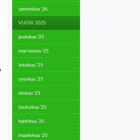
tammikuu ’26
VUOSI 2025
joulukuu ’25
marraskuu ’25
lokakuu ’25
a
syyskuu ’25
elokuu ’25
toukokuu ’25
huhtikuu ’25
maaliskuu ’25