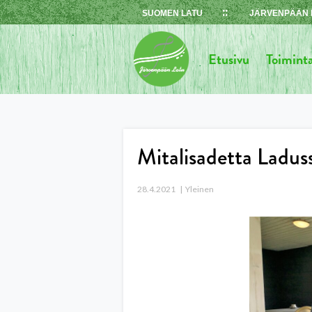
Skip
SUOMEN LATU
JÄRVENPÄÄN 
to
content
Etusivu
Toimint
Mitalisadetta Ladus
28.4.2021
Yleinen