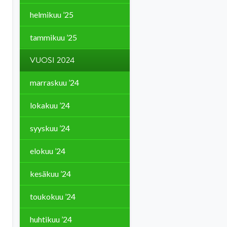
helmikuu ’25
tammikuu ’25
VUOSI 2024
marraskuu ’24
lokakuu ’24
syyskuu ’24
elokuu ’24
kesäkuu ’24
toukokuu ’24
huhtikuu ’24