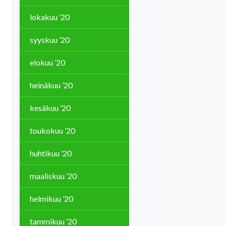
lokakuu ’20
syyskuu ’20
elokuu ’20
heinäkuu ’20
kesäkuu ’20
toukokuu ’20
huhtikuu ’20
maaliskuu ’20
helmikuu ’20
tammikuu ’20