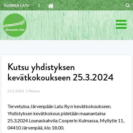
Skip
SUOMEN LATU
to
content
Kutsu yhdistyksen
kevätkokoukseen 25.3.2024
21.2.2024
Yleinen
Tervetuloa Järvenpään Latu Ry:n kevätkokoukseen.
Yhdistyksen kevätkokous pidetään maanantaina
25.3.2024 Lounaskahvila Cooperin Kulmassa, Myllytie 11,
04410 Järvenpää, klo 18.00.