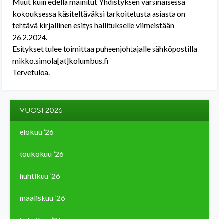
Muut kuin edellä mainitut Yhdistyksen varsinaisessa
kokouksessa käsiteltäväksi tarkoitetusta asiasta on
tehtävä kirjallinen esitys hallitukselle viimeistään
26.2.2024.
Esitykset tulee toimittaa puheenjohtajalle sähköpostilla
mikko.simola[at]kolumbus.fi
Tervetuloa.
VUOSI 2026
elokuu ’26
toukokuu ’26
huhtikuu ’26
maaliskuu ’26