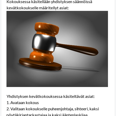
Kokouksessa käsitellään yhdistyksen säännöissä
kevätkokoukselle määritellyt asiat:
Yhdistyksen kevätkokouksessa käsiteltävät asiat:
1. Avataan kokous
2. Valitaan kokoukselle puheenjohtaja, sihteeri, kaksi
pöytäkirjantarkastajaa ja kaksi ääntenlaskijaa