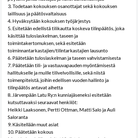
3. Todetaan kokouksen osanottajat sekä kokouksen
laillisuus ja päätösvaltaisuus
4. Hyväksytään kokouksen työjärjestys
5. Esitetään edellistä tilikautta koskeva tilinpäätös, joka
käsittää tuloslaskelman, taseen ja
toimintakertomuksen, sekä esitetään
toiminnantarkastajien/tilintarkastajien lausunto
6. Päätetään tuloslaskelman ja taseen vahvistamisesta
7. Päätetään tili- ja vastuuvapauden myöntämisestä
hallitukselle ja muille tilivelvollisille, sekä niistä
toimenpiteistä, joihin edellisen vuoden hallinto ja
tilinpäätös antavat aihetta
8. Järvenpään Latu Ry:n kunniajäseneksi esitetään
kutsuttavaksi seuraavat henkilöt:
Heikki Laaksonen, Pertti Ottman, Matti Salo ja Auli
Saloranta
9. Käsitellään muut asiat
10. Päätetään kokous